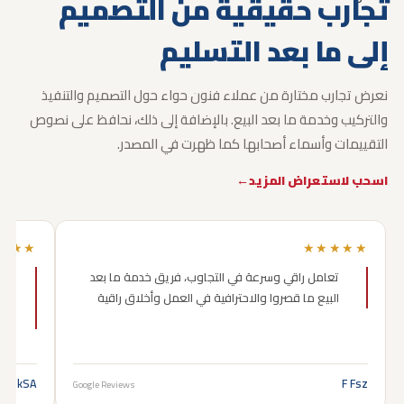
تجارب حقيقية
من التصميم
إلى ما بعد التسليم
نعرض تجارب مختارة من عملاء فنون حواء حول التصميم والتنفيذ
والتركيب وخدمة ما بعد البيع.
بالإضافة إلى ذلك، نحافظ على نصوص
التقييمات وأسماء أصحابها كما ظهرت في المصدر.
اسحب لاستعراض المزيد
★★★
★★★★★
تعامل راقي وسرعة في التجاوب، فريق خدمة ما بعد
البيع ما قصروا والاحترافية في العمل وأخلاق راقية
وص
جد
ist kSA
F Fsz
Google Reviews