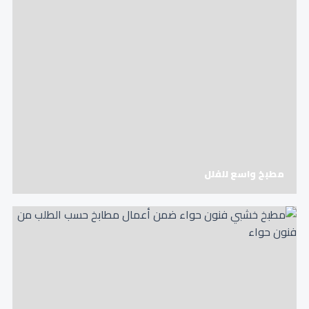
مطبخ واسع للفلل