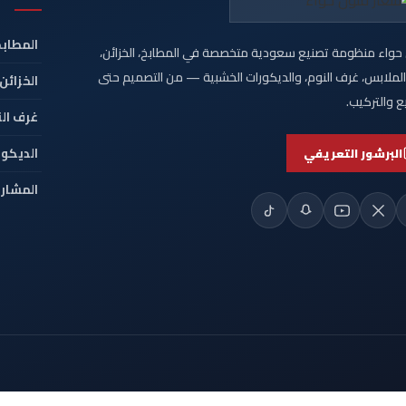
المطابخ
حواء منظومة تصنيع سعودية متخصصة في المطابخ، الخزائن،
لملابس، غرف النوم، والديكورات الخشبية — من التصميم حتى
الخزائن
ع والتركيب.
غرف ال
الديكور
البرشور التعريفي
المشاري