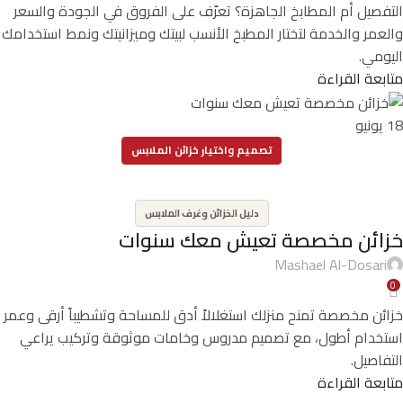
التفصيل أم المطابخ الجاهزة؟ تعرّف على الفروق في الجودة والسعر
والعمر والخدمة لتختار المطبخ الأنسب لبيتك وميزانيتك ونمط استخدامك
اليومي.
متابعة القراءة
18
يونيو
تصميم واختيار خزائن الملابس
,
دليل الخزائن وغرف الملابس
خزائن مخصصة تعيش معك سنوات
Mashael Al-Dosari
0
خزائن مخصصة تمنح منزلك استغلالاً أدق للمساحة وتشطيباً أرقى وعمر
استخدام أطول، مع تصميم مدروس وخامات موثوقة وتركيب يراعي
التفاصيل.
متابعة القراءة