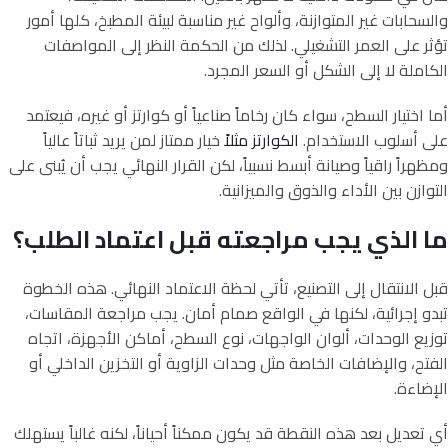
والسحابات غير المتوازنة، وألواح غير مناسبة لبيئة المطبخ، كلها أمور
تؤثر على العمر التشغيلي. لذلك من الحكمة النظر إلى المواصفات
الكاملة لا إلى الشكل أو السعر المجرد.
أما اختيار السطح، سواء كان رخاماً صناعياً أو كوارتز أو غيره، فيعتمد
على أسلوب الاستخدام.
الكوارتز مثلاً
خيار ممتاز لمن يريد ثباتاً عالياً
ومظهراً راقياً وصيانة أبسط نسبياً، لكن القرار النهائي يجب أن يُبنى على
التوازن بين الأداء والذوق والميزانية.
ما الذي يجب مراجعته قبل اعتماد الطلب؟
قبل الانتقال إلى التصنيع، تأتي لحظة الاعتماد النهائي. هذه الخطوة
تبدو إجرائية، لكنها في الواقع صمام أمان. يجب مراجعة المقاسات،
توزيع الوحدات، ألوان الواجهات، نوع السطح، أماكن الأجهزة، اتجاه
الفتح، والإضافات الخاصة مثل وحدات الزاوية أو التخزين الداخلي أو
الإضاءة.
أي تعديل بعد هذه النقطة قد يكون ممكناً أحياناً، لكنه غالباً يستهلك