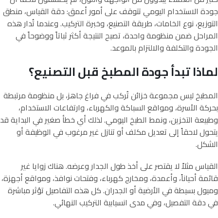
جودة الاستخدام اليومي تتوقف على أمور أعمق: دقة القياس، منطق
التوزيع، نوع الخامات، طريقة التصنيع، وخبرة التركيب. وعندما تُدار هذه
المراحل ضمن منظومة واحدة، تصبح النتيجة أكثر ثباتاً ووضوحاً في
الجودة والتكلفة والالتزام بالموعد.
لماذا تبدأ جودة المطبخ قبل التصنيع؟
المطبخ ليس مجموعة خزائن تُركب في فراغ جاهز، بل منظومة مرتبطة
بحركة الأسرة، ومواقع السباكة والكهرباء، وارتفاعات الاستخدام،
وطبيعة التخزين، ونمط الطبخ اليومي. لذلك أي خطأ صغير في البداية قد
يتحول لاحقاً إلى تعديل مكلف أو تنازل غير مرغوب في الوظيفة أو
الشكل.
القياس مثلاً لا يقتصر على أخذ طول الجدار وعرضه. هناك زوايا غير
قائمة أحياناً، وأعمدة، ومخارج كهرباء، وفتحات نوافذ، ومواقع أجهزة،
وميول بسيطة في الأرضية أو الجدران. كل هذه التفاصيل تؤثر مباشرة
في دقة التفصيل، وفي مدى انسيابية التركيب النهائي.