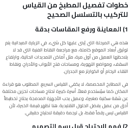
خطوات تفصيل المطبخ من القياس
للتركيب بالتسلسل الصحيح
1) المعاينة ورفع المقاسات بدقة
هذه هي المرحلة التي يُبنى عليها كل شيء. في الزيارة الميدانية يتم
توثيق أبعاد الموقع كاملة، مع مراجعة النقاط الفنية التي قد لا
يلاحظها العميل من أول مرة، مثل أماكن التمديدات الحالية، وارتفاع
السقف، ومواضع التهوية، ومساحات فتح الأبواب والأدراج، ونقاط
التقاء الرخام أو الكوارتز مع الجدران.
في المطابخ المخصصة، لا يكفي القياس السريع. المطلوب هو قراءة
المكان كما سيُستخدم فعلاً. أسرة كبيرة تحتاج مساحات تخزين مختلفة
عن شقة سكنية صغيرة، وعميل يحب الأجهزة المدمجة يحتاج تخطيطاً
أدق من عميل يفضل الحلول التقليدية. هنا تظهر قيمة الخبرة، لأن
القياس ليس رقماً فقط، بل ترجمة دقيقة لاحتياج حقيقي.
2) فهم الاحتياج قبل رسم التصميم