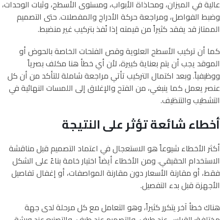
عالية في الميزان، ومحاذاة الأبواب، ومستوى الأسطح، وثبات الوحدات،
وضبط الفواصل، ومراجعة حركة الأدراج والمفصلات. حتى التصميم
الممتاز قد يفقد كثيراً من قيمته إذا نُفذ بتركيب غير منضبط.
كما أن تركيب الأسطح العلوية وقص الفتحات الخاصة بالحوض أو
الموقد يجب أن يتم بعناية كبيرة، لأن أي خطأ هنا مكلف بصرياً
ووظيفياً. وبعد اكتمال التركيب تأتي مراجعة شاملة للتأكد من أن كل
عنصر يعمل كما ينبغي، من الفتح والإغلاق إلى اللمسات النهائية في
التشطيب والتنظيف.
أخطاء شائعة تؤثر على النتيجة
أكثر الأخطاء شيوعاً هو الاستعجال في اعتماد التصميم قبل مناقشة
الاستخدام الحقيقي. ومن الأخطاء أيضاً اختيار خامة بناءً على الشكل
فقط، أو مقارنة الأسعار دون مقارنة المواصفات، أو إغفال تفاصيل
الأجهزة قبل بدء التفصيل.
هناك خطأ آخر يتكرر كثيراً، وهو التعامل مع كل مرحلة لدى جهة
مختلفة: القياس عند طرف، والتصميم عند طرف، والتصنيع عند ورشة،