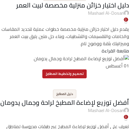
دليل اختيار خزائن منزلية مخصصة لبيت العمر
Mashael Al-Dosari
0
يقدم دليل اختيار خزائن منزلية مخصصة خطوات عملية لتحديد المقاسات
والخامات والتقسيمات والتشطيبات، وبناء حل متين يليق ببيت العمر
وميزانيتك بثقة ووضوح تام.
متابعة القراءة
01
أغسطس
تصميم وتخطيط المطابخ
,
دليل المطابخ
أفضل توزيع لإضاءة المطبخ لراحة وجمال يدومان
Mashael Al-Dosari
0
تعرف على أفضل توزيع لإضاءة المطبخ عبر طبقات مدروسة لمناطق