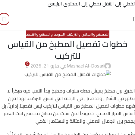
تخطي إلى التنقل
تخطي إلى المحتوى الرئيسي
التصميم والقياس والتركيب
,
الجودة والتصنيع والتنفيذ
خطوات تفصيل المطبخ من القياس
للتركيب
0
Mashael Al-Dosari
في مايو 21, 2026
الفرق بين مطبخ يعيش معك سنوات ومطبخ يبدأ التعب فيه مبكراً لا
يظهر في الشكل وحده، بل في الرحلة التي تسبق التركيب. لهذا فإن
فهم خطوات تفصيل المطبخ من القياس للتركيب ليس تفصيلاً إدارياً، بل
أساس القرار الصحيح، خصوصاً لمن يبحث عن مطبخ مخصص لبيت العمر
يجمع بين الجمال العملي والمتانة والاستثمار الذكي.
كثير من العملاء يبدؤون من الواجهة واللون، ثم يكتشفون لاحقاً أن