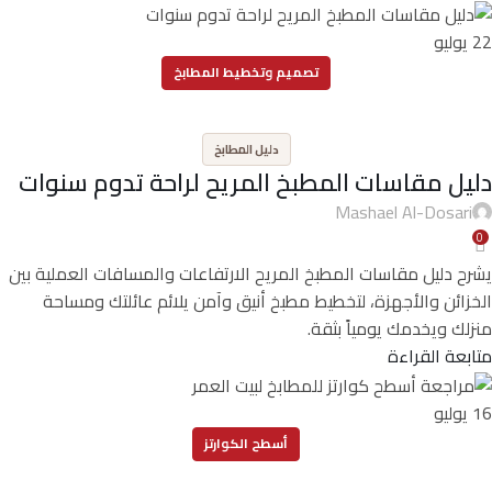
22
يوليو
تصميم وتخطيط المطابخ
,
دليل المطابخ
دليل مقاسات المطبخ المريح لراحة تدوم سنوات
Mashael Al-Dosari
0
يشرح دليل مقاسات المطبخ المريح الارتفاعات والمسافات العملية بين
الخزائن والأجهزة، لتخطيط مطبخ أنيق وآمن يلائم عائلتك ومساحة
منزلك ويخدمك يومياً بثقة.
متابعة القراءة
16
يوليو
أسطح الكوارتز
,