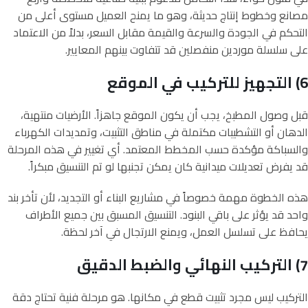
مصانع وخطوط إنتاج حديثة، وهو ما يمنح العميل مستوى أعلى من
التحكم في الجودة والسرعة والقيمة مقابل السعر، بدلاً من الاعتماد
على سلسلة موردين منفصلين قد تتفاوت بينهم المعايير.
6) التجهيز للتركيب في الموقع
قبل وصول المطبخ، يجب أن يكون الموقع جاهزاً. الأرضيات منتهية،
الدهان أو التشطيبات مكتملة في مناطق التثبيت، وتمديدات الكهرباء
والسباكة مؤكدة حسب المخطط المعتمد. أي تغيير في هذه المرحلة
قد يفرض تعديلات ميدانية كان يمكن تجنبها لو تم التنسيق مبكراً.
هذه الخطوة مهمة خصوصاً في مشاريع البناء أو التجديد، لأن تأخر بند
واحد قد يؤثر على باقي البنود. التنسيق المسبق بين جميع الأطراف
يحافظ على تسلسل العمل، ويمنع الارتجال في آخر لحظة.
7) التركيب النهائي والضبط الدقيق
التركيب ليس مجرد تثبيت قطع في مكانها. هو مرحلة فنية تحتاج دقة