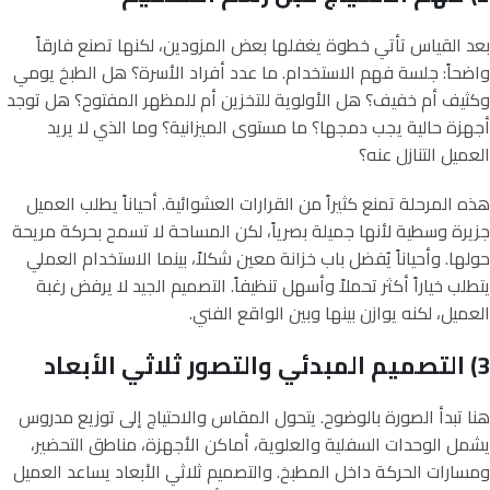
بعد القياس تأتي خطوة يغفلها بعض المزودين، لكنها تصنع فارقاً
واضحاً: جلسة فهم الاستخدام. ما عدد أفراد الأسرة؟ هل الطبخ يومي
وكثيف أم خفيف؟ هل الأولوية للتخزين أم للمظهر المفتوح؟ هل توجد
أجهزة حالية يجب دمجها؟ ما مستوى الميزانية؟ وما الذي لا يريد
العميل التنازل عنه؟
هذه المرحلة تمنع كثيراً من القرارات العشوائية. أحياناً يطلب العميل
جزيرة وسطية لأنها جميلة بصرياً، لكن المساحة لا تسمح بحركة مريحة
حولها. وأحياناً يُفضل باب خزانة معين شكلاً، بينما الاستخدام العملي
يتطلب خياراً أكثر تحملاً وأسهل تنظيفاً. التصميم الجيد لا يرفض رغبة
العميل، لكنه يوازن بينها وبين الواقع الفني.
3) التصميم المبدئي والتصور ثلاثي الأبعاد
هنا تبدأ الصورة بالوضوح. يتحول المقاس والاحتياج إلى توزيع مدروس
يشمل الوحدات السفلية والعلوية، أماكن الأجهزة، مناطق التحضير،
ومسارات الحركة داخل المطبخ. والتصميم ثلاثي الأبعاد يساعد العميل