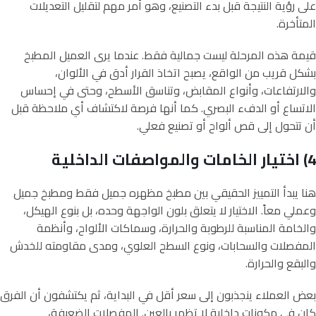
على رؤية النتيجة قبل بدء التصنيع، وهو أمر مهم لتقليل التعديلات
المتأخرة.
قيمة هذه المرحلة ليست جمالية فقط. عندما يرى العميل المطبخ
بشكل قريب من الواقع، يصبح اتخاذ القرار أدق في الألوان،
والارتفاعات، وأنواع المقابض، وتناسق الأسطح، وحتى في إحساس
الاتساع أو الدفء البصري. كما أنها فرصة لاكتشاف أي ملاحظة قبل
أن تتحول إلى قص ألواح أو تصنيع فعلي.
4) اختيار الخامات والمواصفات الداخلية
هنا يبدأ التمييز الحقيقي بين مطبخ مظهره جميل فقط ومطبخ جميل
وعملي معاً. الاختيار لا يتعلق بلون الواجهة وحده، بل بنوع الهيكل،
والخامة المناسبة للرطوبة والحرارة، وسماكات الألواح، وأنظمة
المفصلات والسحابات، ونوع السطح العلوي، ومدى مقاومته للخدش
والبقع والحرارة.
بعض العملاء ينجذبون إلى سعر أقل في البداية، ثم يكتشفون أن الفرق
كان في مكونات داخلية لا تظهر بالعين. المفصلات الضعيفة،