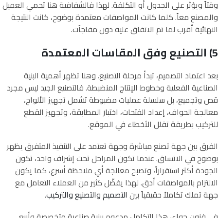
وقتاً ويؤثر على الجدول أو التكلفة. لهذا فالشفافية هنا تحمي العميل
والمصنع معاً. كلما كانت المواصفات معتمدة بوضوح، كانت النتيجة
النهائية أقرب لما تم الاتفاق عليه دون مفاجآت.
5) التصنيع وفق المقاسات المعتمدة
بعد اعتماد التصميم، تبدأ مرحلة التصنيع. وهنا تظهر أهمية البنية
الصناعية الفعلية وخطوط الإنتاج المنضبطة. فالتصنيع الجيد ليس مجرد
قص وتجميع، بل سلسلة عمليات مضبوطة تشمل تجهيز الألواح،
معالجة الحواف، إعداد الفتحات، اختبار المطابقة، وتجهيز القطع
للتركيب بطريقة تقلل الأخطاء في الموقع.
الفرق بين جهة تصنع مباشرة وجهة تعتمد على التنفيذ المتفرق يظهر
بوضوح في الاتساق. عندما تكون المراحل تحت إشراف واحد، تكون
الجودة أكثر استقراراً، وتصبح معالجة أي ملاحظة أسرع، كما يكون
الالتزام بالمواصفات أدق. لهذا يفضّل كثير من العملاء التعامل مع
جهة تملك تكاملاً حقيقياً بين
التصميم والتصنيع والتركيب
.
في فنون حواء، هذا التكامل مدعوم ببنية صناعية متخصصة وأربع