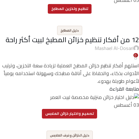
تنظيم وتخزين المطابخ
,
دليل المطابخ
12 من أفكار تنظيم خزائن المطبخ لبيت أكثر راحة
Mashael Al-Dosari
0
استلهم أفكار تنظيم خزائن المطبخ العملية لزيادة سعة التخزين، وترتيب
الأدوات بذكاء، والحفاظ على أناقة مطبخك وسهولة استخدامه يومياً
لأعوام طويلة بهدوء.
متابعة القراءة
03
أغسطس
تصميم واختيار خزائن الملابس
,
دليل الخزائن وغرف الملابس