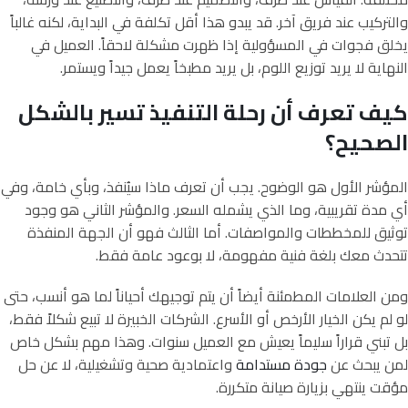
والتركيب عند فريق آخر. قد يبدو هذا أقل تكلفة في البداية، لكنه غالباً
يخلق فجوات في المسؤولية إذا ظهرت مشكلة لاحقاً. العميل في
النهاية لا يريد توزيع اللوم، بل يريد مطبخاً يعمل جيداً ويستمر.
كيف تعرف أن رحلة التنفيذ تسير بالشكل
الصحيح؟
المؤشر الأول هو الوضوح. يجب أن تعرف ماذا سيُنفذ، وبأي خامة، وفي
أي مدة تقريبية، وما الذي يشمله السعر. والمؤشر الثاني هو وجود
توثيق للمخططات والمواصفات. أما الثالث فهو أن الجهة المنفذة
تتحدث معك بلغة فنية مفهومة، لا بوعود عامة فقط.
ومن العلامات المطمئنة أيضاً أن يتم توجيهك أحياناً لما هو أنسب، حتى
لو لم يكن الخيار الأرخص أو الأسرع. الشركات الخبيرة لا تبيع شكلاً فقط،
بل تبني قراراً سليماً يعيش مع العميل سنوات. وهذا مهم بشكل خاص
لمن يبحث عن
جودة مستدامة
واعتمادية صحية وتشغيلية، لا عن حل
مؤقت ينتهي بزيارة صيانة متكررة.