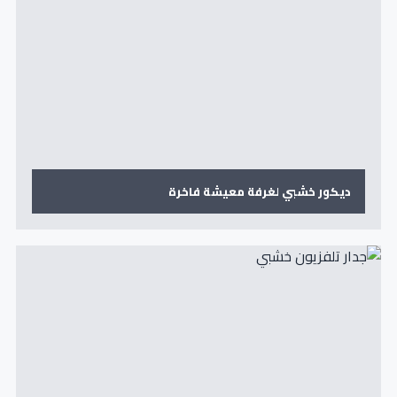
ديكور خشبي لغرفة معيشة فاخرة