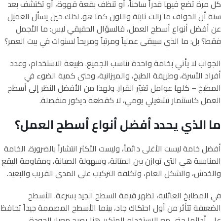
كل مرة تضع فيها قدراً ساخناً، أو تنظف بقعة قهوة، أو تكتشف بعد
سنة أن الحواف ما زالت ثابتة واللون كما هو. لذلك حين يسأل العميل
عن أفضل أنواع أسطح العمل، فالسؤال الحقيقي ليس: ما الأجمل
فقط؟ بل: ما الذي سيبقى عملياً ومرتباً ومريحاً لسنوات في بيت العمر؟
الجواب لا يأتي بخامة واحدة تناسب الجميع. طبيعة الاستخدام، وعدد
أفراد الأسرة، وطريقة الطبخ، والميزانية، وحتى كمية الضوء في
المطبخ – كلها عوامل تغيّر القرار. ولهذا من الأفضل النظر إلى أسطح
العمل كاستثمار تشغيلي يومي، لا كقطعة ديكور منفصلة.
ما الذي يحدد أفضل أنواع أسطح العمل؟
أفضل خامة ليست الأغلى دائماً، وليست الأكثر انتشاراً بالضرورة. الخامة
المناسبة هي التي توازن بين المتانة، وسهولة الصيانة، ومقاومة البقع
والخدش، والشكل العام، وتكلفة التركيب على المدى القريب والبعيد.
في المطابخ العائلية، تظهر قيمة السطح الجيد بسرعة. الأسطح
الضعيفة تتأثر من أول احتكاك جاد، بينما الأسطح المصممة جيداً تحافظ
على أدائها حتى مع الاستخدام المتكرر. هنا يصبح معيار الجودة