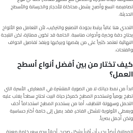
تصاميمه اتسع وأصبح يشمل محاكاة للأحجار والخرسانة والأسطح
الحديثة.
التحدي هنا غالباً يرتبط بجودة التصنيع والتركيب، لأن التعامل مع الألواح
يحتاج دقة وخبرة وأدوات مناسبة. الخامة قد تكون ممتازة، لكن النتيجة
النهائية تعتمد كثيراً على من يقصها ويركبها وينفذ تفاصيل الحواف
والفتحات.
كيف تختار من بين أفضل أنواع أسطح
العمل؟
ابدأ من نمط حياتك لا من الصورة المنتشرة في المعارض. الأسرة التي
تطبخ يومياً وتستخدم المطبخ كمركز حياة البيت تحتاج سطحاً يغلب عليه
التحمل وسهولة التنظيف. أما من يستخدم المطبخ استخداماً أخف
ويعطي الأولوية للشكل الفاخر، فقد يميل إلى خامة أكثر حساسية
ولكن أجمل بصرياً.
الميزانية أيضاً يجب أن تُقرأ بشكل صحيح. أحياناً يبدو سعر خامة معينة