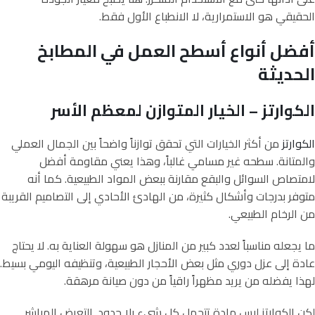
الحقيقي هو الاستمرارية، لا الانطباع الأول فقط.
أفضل أنواع أسطح العمل في المطابخ
الحديثة
الكوارتز – الخيار المتوازن لمعظم الأسر
الكوارتز
من أكثر الخيارات التي تحقق توازناً واضحاً بين الجمال العملي
والمتانة. سطحه غير مسامي غالباً، وهذا يعني مقاومة أفضل
لامتصاص السوائل والبقع مقارنة ببعض المواد الطبيعية. كما أنه
متوفر بدرجات وأشكال كثيرة، من الهادئ الأحادي إلى التصاميم القريبة
من الرخام الطبيعي.
ما يجعله مناسباً لعدد كبير من المنازل هو سهولة العناية به. لا يحتاج
عادة إلى عزل دوري مثل بعض الأحجار الطبيعية، وتنظيفه اليومي بسيط.
لهذا يفضله من يريد مظهراً راقياً من دون صيانة مرهقة.
لكن الكوارتز ليس مادة تتحمل كل شيء بلا حدود. التعرض المباشر