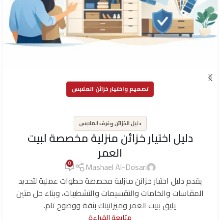
تصميم واختيار خزائن الملابس
,
دليل الخزائن وغرف الملابس
دليل اختيار خزائن منزلية مخصصة لبيت
العمر
0
Mashael Al-Dosari
يقدم دليل اختيار خزائن منزلية مخصصة خطوات عملية لتحديد
المقاسات والخامات والتقسيمات والتشطيبات، وبناء حل متين
يليق ببيت العمر وميزانيتك بثقة ووضوح تام.
متابعة القراءة