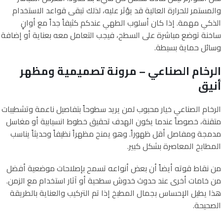
والمستمر للحرارة العالية قد يؤثر عليه، لذلك تبقى قواعد الاستخدام
الذكي مهمة. إذا كان أسلوب الطهي عندكم كثيفاً جداً مع أوانٍ
ساخنة توضع مباشرة على السطح، فيجب التعامل معه بعناية أو إضافة
وسائل حماية بسيطة.
الرخام الصناعي – مرونة تصميمية ومظهر
أنيق
الرخام الصناعي خيار محبوب لمن يريد سطوحاً بتفاصيل ناعمة وتشطيبات
متقنة، خصوصاً عندما يكون الهدف تحقيق خطوط انسيابية أو مغاسل
مدمجة ومفاصل أقل ظهوراً. وهو يمنح مظهراً نظيفاً وحديثاً يناسب
المطابخ المعاصرة بشكل كبير.
من نقاط قوته أيضاً أن بعض أنواعه تسمح بإصلاحات موضعية أفضل
من خامات أخرى عند حدوث خدوش سطحية أو آثار استخدام مع الزمن.
هذا يطيل الإحساس بجمال المطبخ إذا تم التركيب والعناية بالطريقة
الصحيحة.