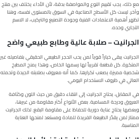
مع ذلك، يجب تقييم النوع والمواصفة بدقة، لأن الأداء يختلف بين منتج
وآخر. ليست كل الأسطح الصناعية في السوق بالمستوى نفسه، وهنا
تظهر أهمية الاعتمادات الفنية وجودة التصنيع والتركيب، لا الاسم
التجاري وحده.
الجرانيت – صلابة عالية وطابع طبيعي واضح
الجرانيت يبقى خياراً قوياً لمن يحب الحجر الطبيعي الحقيقي بتفاصيله غير
المتكررة. كل قطعة تقريباً لها رسمها الخاص، وهذا يمنح المطبخ
شخصية مميزة يصعب تكرارها. كما أنه معروف بصلابته الجيدة وتحمله
العالي في ظروف الاستخدام اليومي.
في المقابل، يحتاج الجرانيت إلى انتقاء دقيق من حيث اللون وكثافة
العروق ودرجة المسامية. بعض الأنواع أكثر مقاومة من غيرها،
وبعضها يحتاج عناية دورية للحفاظ على مقاومة البقع. لذلك الجرانيت
ممتاز لمن يقدّر الطبيعة الفريدة للمادة ومستعد لمنحها العناية
المناسبة.