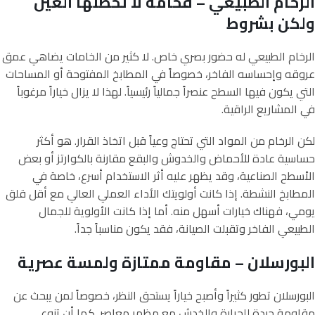
الرخام الطبيعي – فخامة لا تخطئها العين
ولكن بشروط
الرخام الطبيعي له حضور بصري خاص. لا كثير من الخامات يضاهي عمق
عروقه وإحساسه الفاخر، خصوصاً في المطابخ المفتوحة أو المساحات
التي يكون فيها السطح عنصراً جمالياً رئيسياً. لهذا لا يزال خياراً مرغوباً
في المشاريع الراقية.
لكن الرخام من المواد التي تحتاج وعياً قبل اتخاذ القرار. هو أكثر
حساسية عادة للأحماض والخدوش والبقع مقارنة بالكوارتز أو بعض
الأسطح الصناعية، وقد يظهر عليه أثر الاستخدام أسرع، خاصة في
المطابخ النشطة. إذا كانت أولويتك الأداء العملي العالي مع أقل قلق
يومي، فهناك خيارات أسهل منه. أما إذا كانت الأولوية للجمال
الطبيعي الفاخر وتقبلت الصيانة، فقد يكون مناسباً جداً.
البورسلان – مقاومة ممتازة ولمسة عصرية
البورسلان تطور كثيراً وأصبح خياراً يستحق النظر، خصوصاً لمن يبحث عن
مقاومة جيدة للحرارة والخدش مع مظهر معاصر. كما أن تنوع