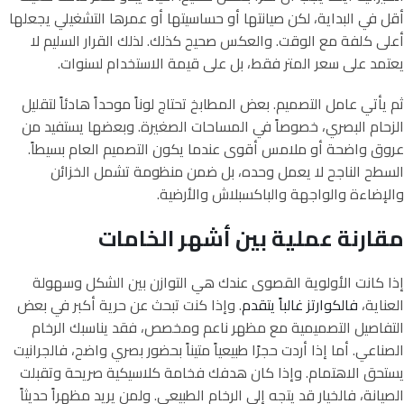
أقل في البداية، لكن صيانتها أو حساسيتها أو عمرها التشغيلي يجعلها
أعلى كلفة مع الوقت. والعكس صحيح كذلك. لذلك القرار السليم لا
يعتمد على سعر المتر فقط، بل على قيمة الاستخدام لسنوات.
ثم يأتي عامل التصميم. بعض المطابخ تحتاج لوناً موحداً هادئاً لتقليل
الزحام البصري، خصوصاً في المساحات الصغيرة. وبعضها يستفيد من
عروق واضحة أو ملامس أقوى عندما يكون التصميم العام بسيطاً.
السطح الناجح لا يعمل وحده، بل ضمن منظومة تشمل الخزائن
والإضاءة والواجهة والباكسبلاش والأرضية.
مقارنة عملية بين أشهر الخامات
إذا كانت الأولوية القصوى عندك هي التوازن بين الشكل وسهولة
العناية،
فالكوارتز غالباً يتقدم
. وإذا كنت تبحث عن حرية أكبر في بعض
التفاصيل التصميمية مع مظهر ناعم ومخصص، فقد يناسبك الرخام
الصناعي. أما إذا أردت حجرًا طبيعياً متيناً بحضور بصري واضح، فالجرانيت
يستحق الاهتمام. وإذا كان هدفك فخامة كلاسيكية صريحة وتقبلت
الصيانة، فالخيار قد يتجه إلى الرخام الطبيعي. ولمن يريد مظهراً حديثاً