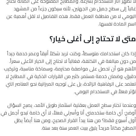
لا تُظهر آثار الاستخدام بسرعة. والمطابخ المفتوحة على الصالة تحتاج
غالباً إلى سطح جميل من الجهتين، لأنه سيكون جزءاً من المشهد
اليومي لا من منطقة العمل فقط. هذه التفاصيل لا تقل أهمية عن
اسم المادة نفسها.
متى لا تحتاج إلى أغلى خيار؟
إذا كان استخدامك متوسطاً، وكنت تريد شكلاً أنيقاً وعمر خدمة جيداً
من دون مبالغة في التكلفة، فغالباً لا تحتاج إلى الخيار الأعلى سعراً.
الأهم هو أن تحصل على مواصفة محترمة، وسماكة مناسبة، وتركيب
دقيق، وضمان خدمة مستمر. كثير من القرارات الذكية في المطابخ لا
تعتمد على الرفاهية الزائدة، بل على توجيه الميزانية نحو العناصر التي
تؤثر فعلاً في الاستخدام اليومي.
وعندما تختار سطح العمل بعقلية استثمار طويل الأمد، يصبح السؤال
أوضح: أي خامة ستخدمني أنا وأسرتي فعلاً، لا أي خامة تبدو أجمل في
أول أسبوع فقط؟ من هنا يبدأ القرار الصحيح، ومن هنا أيضاً يظل
المطبخ مكاناً مريحاً يليق ببيت العمر سنة بعد سنة.