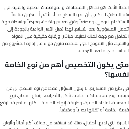
الخطأ الثالث هو تجاهل
الاعتمادات والمواصفات الصحية والفنية
. في
بيئة المطبخ، لا يكفي أن يبدو السطح جيداً. الأهم أن يكون مناسباً
للاستخدام اليومي، ومصنعاً وفق معايير واضحة، ومركباً بواسطة جهة
تتحمل المسؤولية بعد التسليم. لهذا تميل الأسر الواعية بالجودة إلى
التعامل مع جهة تملك تصنيعا مباشرا ورقابة حقيقية على المواد
والتنفيذ، مثل النموذج الذي تعتمده فنون حواء في إدارة المشروع من
القياس حتى ما بعد التركيب.
متى يكون التخصيص أهم من نوع الخامة
نفسها؟
في كثير من المشاريع، لا يكون السؤال فقط عن نوع السطح، بل عن
كيفية توظيفه. سماكة الحافة، شكل الأطراف، ارتفاع السطح، نوع
المغسلة، امتداد الجزيرة، وطريقة إنهاء الخلفية – كلها عناصر قد ترفع
قيمة الخامة أو تقللها بصرياً ووظيفياً.
الأسرة التي لديها أطفال، مثلاً، قد تستفيد من حواف أكثر أماناً وألوان