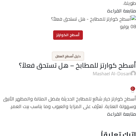
طويلة.
متابعة القراءة
08
يوليو
أسطح الكوارتز
,
دليل أسطح العمل
أسطح كوارتز للمطابخ – هل تستحق فعلاً؟
Mashael Al-Dosari
0
أسطح كوارتز خيار شائع للمطابخ الحديثة بفضل المتانة والمظهر الأنيق
وسهولة العناية. تعرّف على المزايا والعيوب وما يناسب بيت العمر.
متابعة القراءة
اترك تعليقاً