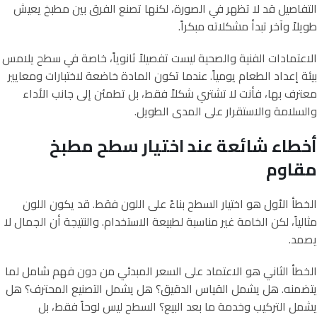
التفاصيل قد لا تظهر في الصورة، لكنها تصنع الفرق بين مطبخ يعيش
طويلاً وآخر تبدأ مشكلاته مبكراً.
الاعتمادات الفنية والصحية ليست تفصيلاً ثانوياً، خاصة في سطح يلامس
بيئة إعداد الطعام يومياً. عندما تكون المادة خاضعة لاختبارات ومعايير
معترف بها، فأنت لا تشتري شكلاً فقط، بل تطمئن إلى جانب الأداء
والسلامة والاستقرار على المدى الطويل.
أخطاء شائعة عند اختيار سطح مطبخ
مقاوم
الخطأ الأول هو اختيار السطح بناءً على اللون فقط. قد يكون اللون
مثالياً، لكن الخامة غير مناسبة لطبيعة الاستخدام. والنتيجة أن الجمال لا
يصمد.
الخطأ الثاني هو الاعتماد على السعر المبدئي من دون فهم شامل لما
يتضمنه. هل يشمل القياس الدقيق؟ هل يشمل التصنيع المحترف؟ هل
يشمل التركيب وخدمة ما بعد البيع؟ السطح ليس لوحاً فقط، بل