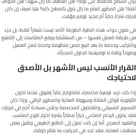
يزال السطح محافظاً على لونه؟ هل التنظيف ما زال سهلاً؟ هل الحواف
ثابتة؟ هل المظهر العام ما زال يليق بالمطبخ كله؟ هنا تعرف إن كان
قرارك شراءً ذكياً أم مجرد توفير مؤقت.
في فنون حواء، هذه النظرة الطويلة الأمد ليست شعاراً فقط، بل جزء
من طريقة العمل نفسها – من الاستشارة ورفع المقاسات إلى التصنيع
والتركيب وخدمة ما بعد البيع ضمن منظومة واحدة تمنح العميل
وضوحاً وثقة لا توفرهما الحلول المجزأة.
القرار الأنسب ليس الأشهر بل الأصدق
لاحتياجك
إذا كنت تريد توصية مختصرة، فالكوارتز غالباً يتفوق عندما تكون
الأولوية لتوازن المتانة وسهولة العناية والمظهر الراقي. وإذا كان
التصميم الانسيابي والتفاصيل المخصصة يحتلان مساحة أكبر في قرارك،
فقد يكون الرخام الصناعي خياراً ممتازاً بشرط اختيار النوع المناسب
والتنفيذ الصحيح. أما إن كنت تميل إلى الطابع الطبيعي وتقبل بعض
متطلبات العناية، فقد تجد في الجرانيت ما يلائم ذوقك.