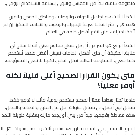
منظومة كاملة تبدأ من المقاس وتنتهي بسلامة الاستخدام اليومي.
الخطأ الثالث هو تجاهل الحواف والوصلات ومناطق الحوض والفرن.
هذه هي أكثر النقاط تعرضاً للإجهاد والرطوبة والتنظيف المتكرر. إن لم
تُنفذ باحتراف، فلن تنفع أفضل خامة في العالم.
الخطأ الرابع هو افتراض أن كل سطح مقاوم يعني أنه لا يحتاج أي
عناية. الحقيقة أن حتى أفضل الخامات تعيش أفضل عندما تُستخدم
كما ينبغي. المقاومة العالية تقلل القلق، لكنها لا تلغي المسؤولية.
متى يكون القرار الصحيح أغلى قليلاً لكنه
أوفر فعلياً؟
عندما تختار سطحاً ممتازاً لمطبخ يستخدم يومياً، فأنت لا تدفع فقط
مقابل لوح أجمل، بل مقابل سنوات أقل من القلق والصيانة والتبديل.
هذه معادلة يفهمها جيداً من يبني أو يجدد منزله بعقلية طويلة الأمد.
الفرق الحقيقي في القيمة يظهر بعد سنة وثلاث وخمس سنوات. هل لا