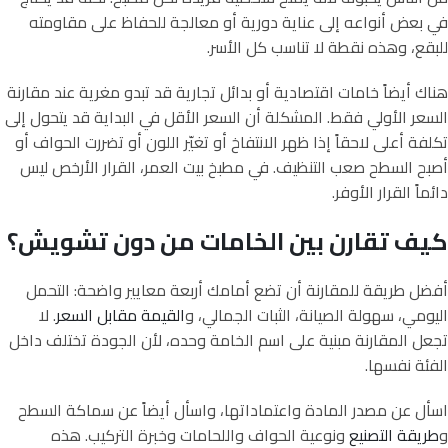
في بعض أنواعه إلى عناية دورية أو معالجة للحفاظ على مقاومته
للبقع، وهذه نقطة لا تناسب كل الأسر.
هناك أيضاً خامات اقتصادية أو بدائل تجارية قد تبدو مغرية عند مقارنة
السعر الأولي فقط. المشكلة أن السعر الأقل في البداية قد يتحول إلى
تكلفة أعلى لاحقاً إذا ظهر الانتفاخ أو تغيّر اللون أو تضررت الحواف أو
أصبح السطح صعب التنظيف. في مطبخ بيت العمر، القرار الأرخص ليس
دائماً القرار الأوفر.
كيف تقارن بين الخامات من دون تشويش؟
أفضل طريقة للمقارنة أن تضع أمامك أربعة معايير واضحة: التحمل
اليومي، سهولة الصيانة، الثبات الجمالي، و
القيمة مقابل السعر
. لا
تجعل المقارنة مبنية على اسم الخامة وحده، لأن الجودة تختلف داخل
الفئة نفسها.
اسأل عن مصدر المادة واعتماداتها، واسأل أيضاً عن سماكة السطح
و
طريقة التصنيع
ونوعية الحواف واللحامات وخبرة التركيب. هذه