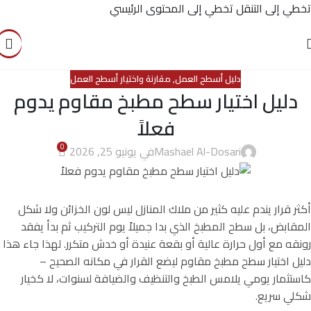
تخطي إلى التنقل
تخطي إلى المحتوى الرئيسي
دليل أسطح العمل
,
مقارنة واختيار أسطح العمل
دليل اختيار سطح مطبخ مقاوم يدوم
فعلاً
0
Mashael Al-Dosari
في يونيو 25, 2026
أكثر قرار يندم عليه كثير من ملاك المنازل ليس لون الخزائن ولا شكل
المقابض، بل سطح المطبخ الذي بدا جميلاً يوم التركيب ثم بدأ يفقد
رونقه مع أول حرارة عالية أو بقعة عنيدة أو خدش متكرر. لهذا جاء هذا
دليل اختيار سطح مطبخ مقاوم ليضع القرار في مكانه الصحيح –
كاستثمار يومي يلامس الطبخ والتنظيف والضيافة لسنوات، لا كخيار
شكلي سريع.