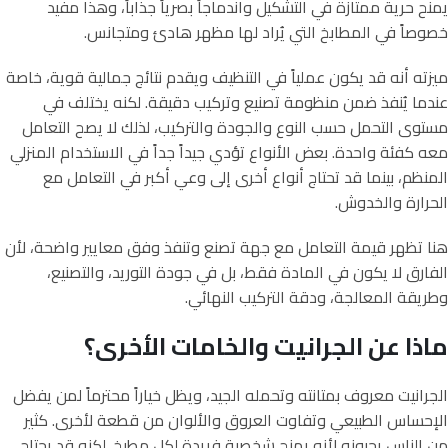
يمنح حرية ممتازة في التشكيل واندماجاً بصرياً جذاباً، وهذا مفيد
خصوصاً في المطابخ التي يُراد لها مظهر هادئ ومتجانس.
ميزته أنه قد يكون عملياً في التنظيف ويقدم نتائج جمالية قوية، خاصة
عندما يُنفذ ضمن منظومة تصنيع وتركيب دقيقة. لكنه يختلف في
مستوى التحمل حسب النوع والجودة والتركيب، لذلك لا يصح التعامل
معه كفئة واحدة. بعض الأنواع تؤدي جيداً جداً في الاستخدام المنزلي
المنظم، بينما قد تحتاج أنواع أخرى إلى وعي أكبر في التعامل مع
الحرارة والخدوش.
هنا تظهر قيمة التعامل مع جهة تصنع وتنفذ وفق معايير واضحة، لأن
الفارق لا يكون في المادة فقط، بل في جودة التوريد، والتصنيع،
وطريقة المعالجة، ودقة التركيب النهائي.
ماذا عن الجرانيت والخامات الأخرى؟
الجرانيت معروف بمتانته وتحمله الجيد، ويظل خياراً محترماً لمن يفضل
الإحساس الطبيعي وتفاوت العروق والألوان من قطعة لأخرى. كثير
من الناس يحبونه لأنه يمنح شخصية فريدة لكل مطبخ. لكنه قد يحتاج