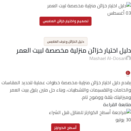
03
أغسطس
تصميم واختيار خزائن الملابس
,
دليل الخزائن وغرف الملابس
دليل اختيار خزائن منزلية مخصصة لبيت العمر
Mashael Al-Dosari
0
يقدم دليل اختيار خزائن منزلية مخصصة خطوات عملية لتحديد المقاسات
والخامات والتقسيمات والتشطيبات، وبناء حل متين يليق ببيت العمر
وميزانيتك بثقة ووضوح تام.
متابعة القراءة
30
يوليو
أسطح الكوارتز