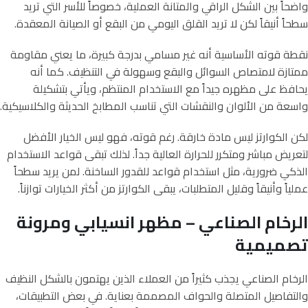
واضحاً بين الشكل الراقي والمتانة العملية، خصوصاً للأسر التي تريد
سطحاً أنيقاً لكن لا تريد القلق اليومي من البقع أو الصيانة المعقدة.
نقطة قوته الأساسية أنه غير مسامي بدرجة كبيرة، ما يعني مقاومة
ممتازة لامتصاص السوائل والبقع وسهولة في التنظيف. كما أنه
يحافظ على مظهره جيداً مع الاستخدام المنتظم، ويأتي بتشكيلة
واسعة من الألوان والنقشات التي تناسب المطابخ الحديثة والكلاسيكية.
لكن الكوارتز ليس مادة خارقة. رغم قوته، فهو ليس الخيار الأفضل
لتعريض مباشر ومتكرر للحرارة العالية جداً. لذلك تبقى قواعد الاستخدام
الذكي ضرورية، مثل استخدام قواعد للقدور الساخنة. لمن يريد سطحاً
عملياً وأنيقاً وقليل المتطلبات، يبقى الكوارتز من أكثر الخيارات توازناً.
الرخام الصناعي – مظهر انسيابي ومرونة
تصميمية
الرخام الصناعي يجذب كثيراً من العملاء الذين يهتمون بالشكل النظيف
والتفاصيل المتصلة والحواف المصممة بعناية. في بعض التطبيقات،