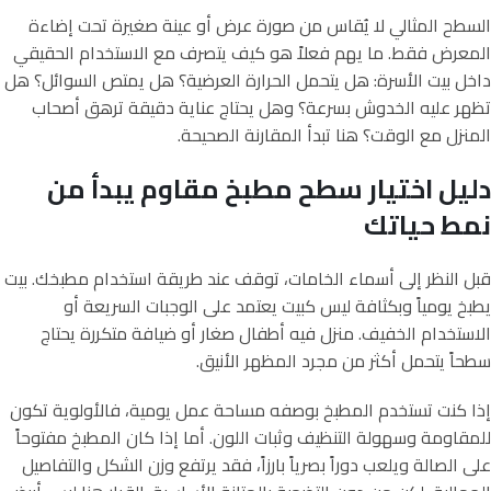
السطح المثالي لا يُقاس من صورة عرض أو عينة صغيرة تحت إضاءة
المعرض فقط. ما يهم فعلاً هو كيف يتصرف مع الاستخدام الحقيقي
داخل بيت الأسرة: هل يتحمل الحرارة العرضية؟ هل يمتص السوائل؟ هل
تظهر عليه الخدوش بسرعة؟ وهل يحتاج عناية دقيقة ترهق أصحاب
المنزل مع الوقت؟ هنا تبدأ المقارنة الصحيحة.
دليل اختيار سطح مطبخ مقاوم يبدأ من
نمط حياتك
قبل النظر إلى أسماء الخامات، توقف عند طريقة استخدام مطبخك. بيت
يطبخ يومياً وبكثافة ليس كبيت يعتمد على الوجبات السريعة أو
الاستخدام الخفيف. منزل فيه أطفال صغار أو ضيافة متكررة يحتاج
سطحاً يتحمل أكثر من مجرد المظهر الأنيق.
إذا كنت تستخدم المطبخ بوصفه مساحة عمل يومية، فالأولوية تكون
للمقاومة وسهولة التنظيف وثبات اللون. أما إذا كان المطبخ مفتوحاً
على الصالة ويلعب دوراً بصرياً بارزاً، فقد يرتفع وزن الشكل والتفاصيل