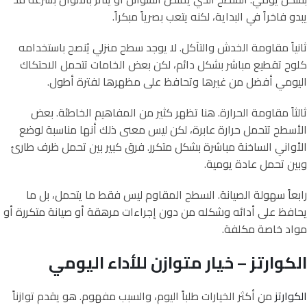
يبدو فاخراً في البداية، لكنه يتعب بصرياً مبكراً.
ثانياً مقاومة الخدش والتآكل. لا يوجد سطح منزلي يُنصح باستخدامه
كلوح تقطيع مباشر بشكل دائم، لكن بعض الخامات تتحمل الاحتكاك
اليومي أفضل من غيرها وتحافظ على مظهرها لفترة أطول.
ثالثاً مقاومة الحرارة. هنا تظهر كثير من المفاهيم الخاطئة. بعض
الأسطح تتحمل حرارة عابرة، لكن ليس معنى ذلك أنها مناسبة لوضع
الأواني الساخنة مباشرة بشكل متكرر. فرق كبير بين تحمل ظرف طارئ
وبين تحمل عادة يومية.
رابعاً سهولة الصيانة. السطح المقاوم ليس فقط ما يتحمل، بل ما
يحافظ على أدائه وشكله من دون إجراءات مرهقة أو صيانة متكررة أو
مواد خاصة مكلفة.
الكوارتز – خيار متوازن للأداء اليومي
الكوارتز
من أكثر الخيارات طلباً اليوم، والسبب مفهوم. هو يقدم توازناً