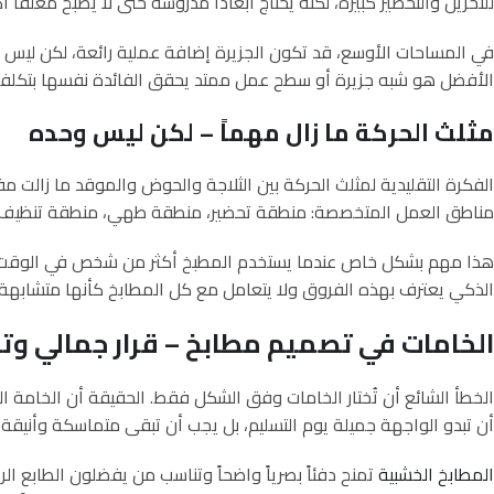
للتخزين والتحضير كبيرة، لكنه يحتاج أبعاداً مدروسة حتى لا يصبح مغلقاً أكث
في المساحات الأوسع، قد تكون الجزيرة إضافة عملية رائعة، لكن ليس في 
الأفضل هو شبه جزيرة أو سطح عمل ممتد يحقق الفائدة نفسها بتكلف
مثلث الحركة ما زال مهماً – لكن ليس وحده
الفكرة التقليدية لمثلث الحركة بين الثلاجة والحوض والموقد ما زالت مفي
مناطق العمل المتخصصة: منطقة تحضير، منطقة طهي، منطقة تنظيف، و
هذا مهم بشكل خاص عندما يستخدم المطبخ أكثر من شخص في الوقت نفس
الذكي يعترف بهذه الفروق ولا يتعامل مع كل المطابخ كأنها متشابهة.
الخامات في تصميم مطابخ – قرار جمالي وت
الخطأ الشائع أن تُختار الخامات وفق الشكل فقط. الحقيقة أن الخامة ا
أن تبدو الواجهة جميلة يوم التسليم، بل يجب أن تبقى متماسكة وأنيقة 
المطابخ الخشبية
تمنح دفئاً بصرياً واضحاً وتناسب من يفضلون الطابع 