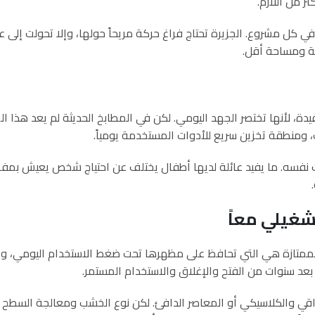
ر من اللازم.
كل مشروع. الجزيرة تحتاج فراغ حركة مريحاً حولها، وإلا تحولت إلى عا
ة ومساحة أقل.
دة، لأنها تختصر الجهد اليومي. لكن في المطابخ الحديثة لم يعد هذا المب
منطقة تخزين سريع للأدوات المستخدمة يومياً.
ه. ما يفيد عائلة لديها أطفال يختلف عن احتياج شخص يعيش بمفرده 
شغيلي معاً
لممتازة هي التي تحافظ على مظهرها تحت ضغط الاستخدام اليومي، والرطو
بعد سنوات من الفتح والإغلاق والاستخدام المستمر.
الراقي والكلاسيكي أو المعاصر الدافئ. لكن نوع الخشب ومعالجة السطح