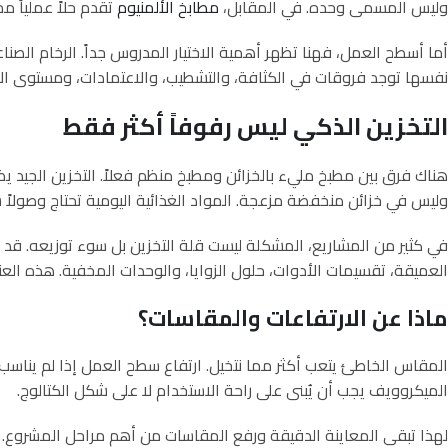
وليس المسمى وحده. في المقابل،
مطابخ الألمنيوم
تقدم حلاً عملياً م
أما أسطح العمل، فهنا تظهر أهمية الاختيار المدروس جداً. الرخام الصنا
نفسها توجد فروقات في الكثافة، والتشطيب، والاعتمادات، ومستوى الأد
التخزين الذكي ليس رفوفاً أكثر فقط
هناك فرق بين مطبخ مليء بالخزائن ومطبخ منظم فعلاً. التخزين الجي
وليس في خزائن منخفضة مزعجة. المواد الغذائية اليومية تحتاج وصولاً س
في كثير من المشاريع، المشكلة ليست قلة التخزين بل سوء توزيعه. قد تجد 
العميقة، تقسيمات الأدوات، حلول الزوايا، والوحدات المخفية. هذه العن
ماذا عن الارتفاعات والمقاسات؟
المقاس الخاطئ يتعب أكثر مما نتخيل. ارتفاع سطح العمل إذا لم يناسب
الميكروويف يجب أن يُبنى على راحة الاستخدام لا على شكل الكتالوج.
لهذا تبقى المعاينة الدقيقة ورفع المقاسات من أهم مراحل المشروع. أ