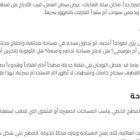
 كبيرة جداً. مكان سلة النفايات، عرض سطح العمل، قرب الأدراج من من
مس سنوات، أم ستبدأ التنازلات بالظهور سريعاً.
 يرى نموذجاً أعجبه، ثم يحاول نسخه في مساحة مختلفة واحتياج مختلف. ا
مي أم موسمي؟ هل تحتاج مساحة تحضير واسعة؟ هل الأولوية للتخزين أم
نما قد يفضل الزوجان في شقة حديثة مطبخاً أكثر انفتاحاً وهدوءاً بصريا
ظيف سيحتاج خامات وتشطيبات لا تُظهر آثار الاستخدام بسرعة. لهذا نقو
حة
 المطبخ الخطي يناسب المساحات الصغيرة أو الشقق التي تتطلب استغلالاً ذك