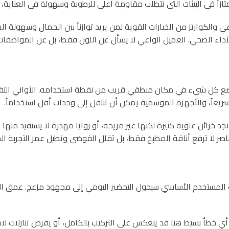
متازاً في البيئات التي تتطلب مقاومة أعلى للرطوبة وسهولة في العناي
عي والكوارتز من الخيارات القوية لمن يريد توازناً بين الجمال وسهولة
اء الصحي. العميل الواعي لا يسأل عن اللون فقط، بل عن المواصفات ا
د يضع كل شيء في مكان منطقي قريب من نقطة استخدامه. الأواني الث
ريعاً، والأجهزة الموسمية يمكن أن تنتقل إلى وحدات أقل استخداماً.
خزائن علوية كثيرة لكنها غير مريحة، أو زوايا مهدرة لا يستفيد منها أح
اصر لا ترفع أناقة المطبخ فقط، بل تقلل الفوضى وتطيل عمر التجربة ال
 المستخدم الأساسي سيحول التحضير اليومي إلى مجهود مزعج. عمق الخزا
ي خطأ بسيط هنا قد ينعكس على التركيب بالكامل، أو يفرض تنازلات لا