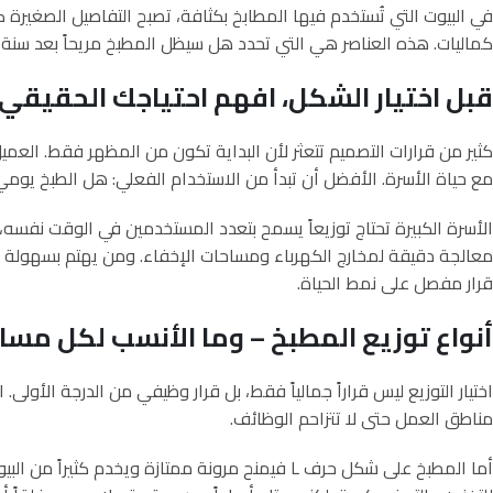
في البيوت التي تُستخدم فيها المطابخ بكثافة، تصبح التفاصيل الصغيرة
كماليات. هذه العناصر هي التي تحدد هل سيظل المطبخ مريحاً بعد سنة وخ
قبل اختيار الشكل، افهم احتياجك الحقيقي
كثير من قرارات التصميم تتعثر لأن البداية تكون من المظهر فقط. العميل
مع حياة الأسرة. الأفضل أن تبدأ من الاستخدام الفعلي: هل الطبخ يو
الأسرة الكبيرة تحتاج توزيعاً يسمح بتعدد المستخدمين في الوقت نفسه، بي
معالجة دقيقة لمخارج الكهرباء ومساحات الإخفاء. ومن يهتم بسهولة التن
قرار مفصل على نمط الحياة.
أنواع توزيع المطبخ – وما الأنسب لكل مسا
اختيار التوزيع ليس قراراً جمالياً فقط، بل قرار وظيفي من الدرجة الأولى.
مناطق العمل حتى لا تتزاحم الوظائف.