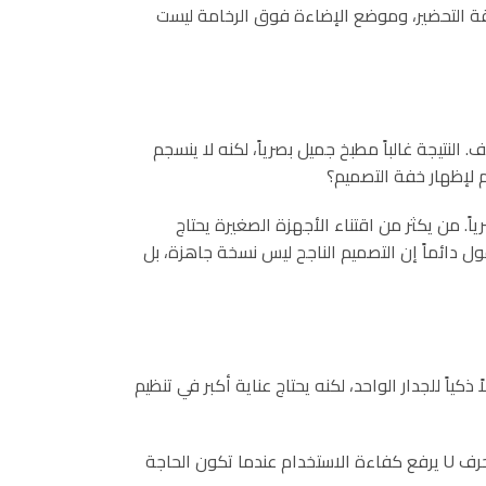
طقة التحضير، وموضع الإضاءة فوق الرخامة ليست
لنتيجة غالباً مطبخ جميل بصرياً، لكنه لا ينسجم
 لإظهار خفة التصميم؟
ً. من يكثر من اقتناء الأجهزة الصغيرة يحتاج
ل دائماً إن التصميم الناجح ليس نسخة جاهزة، بل
ياً للجدار الواحد، لكنه يحتاج عناية أكبر في تنظيم
أما المطبخ على شكل حرف L فيمنح مرونة ممتازة ويخدم كثيراً من البيوت العائلية، لأنه يفتح المساحة ويترك مجالاً للحركة. المطبخ على شكل حرف U يرفع كفاءة الاستخدام عندما تكون الحاجة