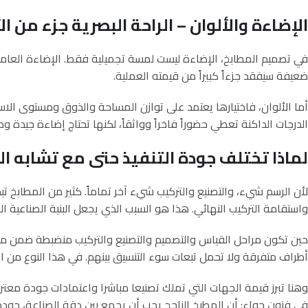
الإضاءة والألوان – الراحة البصرية جزء من الأ
في تصميم المطابخ، الإضاءة ليست لمسة تجميلية فقط. الإضاءة العامة
ضعيفة سيفقد جزءاً كبيراً من قيمته العملية.
أما الألوان، فاختيارها يعتمد على توازن المساحة والذوق ومستوى الاس
الدرجات الداكنة تعطي حضوراً فاخراً وواثقاً، لكنها تحتاج إضاءة جيدة
لماذا تختلف جودة التنفيذ حتى مع تشابه ا
لأن الرسم شيء، والتصنيع والتركيب شيء آخر تماماً. كثير من المطابخ
واستقامة التركيب النهائي. هذا هو السبب الذي يجعل البنية الصناعية الم
حين تكون مراحل القياس والتصميم والتصنيع والتركيب منضبطة ضمن منظ
أطراف متفرقة ولا تحمل تبعات سوء التنسيق بينهم. في هذا النوع من المش
وهنا تبرز قيمة الجهات التي تملك تصنيعا مباشرا واعتمادات جودة معتر
في فنون حواء: أن المطبخ الناجح يجب أن يجمع بين دقة الصناعة، جودة