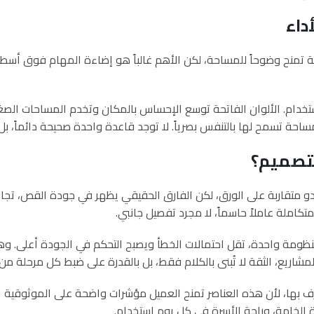
داء
 تمنح وضوحاً للمساحة، لكن الأهم غالباً هو إضاءة المهام فوق أسط
تخدام. الألوان الفاتحة توسع الإحساس بالمكان وتخدم المساحات الصغير
 ومساحة تسمح لها بالتنفس بصرياً. لا توجد قاعدة واحدة صحيحة دائماً،
لتصميم؟
 تبدو متقاربة على الورق، لكن الفارق الحقيقي يظهر في جودة القص، ت
تكاملة عاملاً حاسماً، لا مجرد تفصيل جانبي.
ومة واحدة، تقل احتمالات الخطأ ويصبح التحكم في الجودة أعلى. وهذا
اريع، الثقة لا تُبنى بالكلام فقط، بل بالقدرة على ضبط كل مرحلة من ال
ف بها، لأن هذه العناصر تمنح العميل مؤشرات واضحة على الموثوقية ال
 الخامة، وراحة الأسرة في كل يوم استخدام.