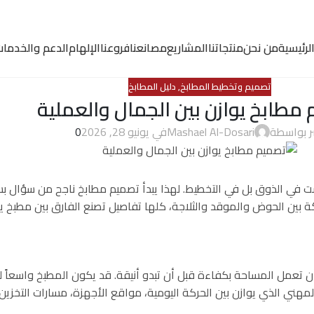
لرئيسية
من نحن
منتجاتنا
المشاريع
مصانعنا
فروعنا
الإلهام
الدعم والخدما
تصميم وتخطيط المطابخ
,
دليل المطابخ
مطابخ يوازن بين الجمال والعملية
ر بواسطة
Mashael Al-Dosari
في يونيو 28, 2026
0
يست في الذوق بل في التخطيط. لهذا يبدأ تصميم مطابخ ناجح من سؤال
كة بين الحوض والموقد والثلاجة، كلها تفاصيل تصنع الفارق بين مطبخ
أن تعمل المساحة بكفاءة قبل أن تبدو أنيقة. قد يكون المطبخ واسعاً
لمهني الذي يوازن بين الحركة اليومية، مواقع الأجهزة، مسارات التخزين،