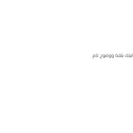
نيتك بثقة ووضوح تام.