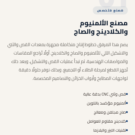
مصنع متخصص
مصنع الألمنيوم
والكلادينج والصاج
يضم هذا المرفق خطوط إنتاج متكاملة مجهزة بمعدات القص والثني
والتشكيل الآلي للألمنيوم والصاج والكلادينج. أولًا تُراجع المقاسات
والمواصفات الهندسية، ثم تبدأ عمليات القص والتشكيل، وبعد ذلك
تُجهز القطع لمرحلة الطلاء أو التجميع. وبذلك نوفر حلولًا دقيقة
لواجهات المطابخ وأبواب الخزائن والتصاميم المخصصة.
قص وثني CNC بدقة عالية
ألمنيوم مؤكسد بالتلوين
صاج مجلفن ومعالج
كلادينج مقاوم للعوامل
تقنيات الليزر والبلازما