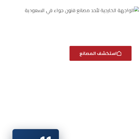
ضمن منظومة صناعية متكاملة في السعودية. لذلك نتحكم في
مراحل التصنيع من المواد الخام حتى التشطيب والتركيب، كما
نوظف تقنيات حديثة لإنتاج المطابخ والخزائن والديكورات والرخام
الصناعي بجودة دقيقة.
استكشف المصانع
احجز زيارة للمصنع