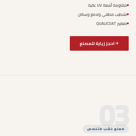
مقاومة أشعة UV عالية
تشطيب مطفي ولامع وساتان
معايير QUALICOAT
احجز زيارة للمصنع
03
مصنع خشب متخصص