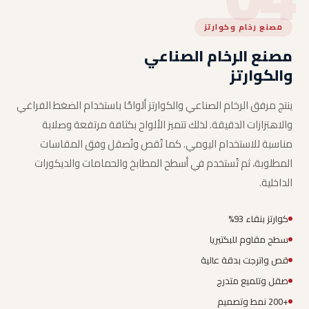
مصنع رخام وكوارتز
مصنع الرخام الصناعي
والكوارتز
ينتج مرفق الرخام الصناعي والكوارتز ألواحًا باستخدام الضغط الفراغي
والاهتزازات الدقيقة. لذلك تتميز الألواح بكثافة مرتفعة وصلابة
مناسبة للاستخدام اليومي. كما تُقص وتُصقل وفق المقاسات
المطلوبة، ثم تُستخدم في أسطح المطابخ والحمامات والديكورات
الداخلية.
كوارتز بنقاء 93%
سطح مقاوم للبكتيريا
قص واترجت بدقة عالية
صقل وتلميع متدرج
+200 نمط وتصميم