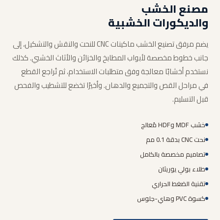
مصنع الخشب
والديكورات الخشبية
يضم مرفق تصنيع الخشب ماكينات CNC للنحت والنقش والتشكيل، إلى
جانب خطوط مخصصة لأبواب المطابخ والخزائن والأثاث الخشبي. كذلك
نستخدم أخشابًا معالجة وفق متطلبات الاستخدام، ثم تُراجع القطع
في مراحل القص والتجميع والدهان. وأخيرًا تخضع للتشطيب والفحص
قبل التسليم.
خشب MDF وHDF مُعالج
نحت CNC بدقة 0.1 مم
تصاميم مخصصة بالكامل
طلاء بولي يوريثان
تقنية الضغط الحراري
كسوة PVC وهاي-جلوس