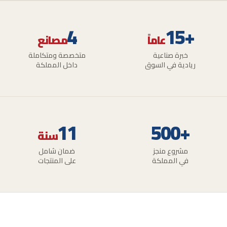
4
+15
عاماً
مصانع
خبرة صناعية
متخصصة ومتكاملة
ريادية في السوق
داخل المملكة
11
+500
سنة
مشروع منجز
ضمان شامل
في المملكة
على المنتجات