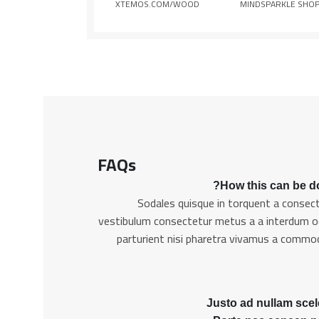
XTEMOS.COM/WOOD
MINDSPARKLE SHO
FAQs
How this can be do
Sodales quisque in torquent a consect
vestibulum consectetur metus a a interdum od
parturient nisi pharetra vivamus a commod
Justo ad nullam scel