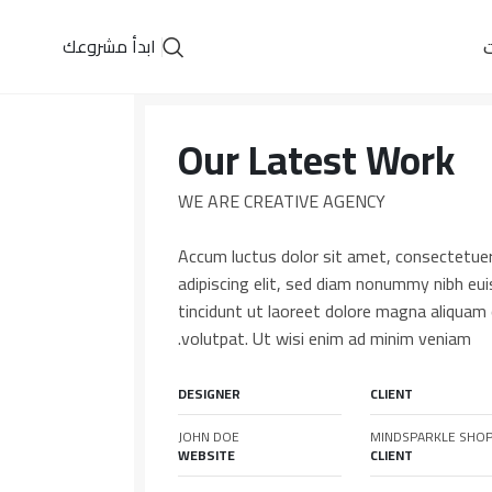
ابدأ مشروعك
ت
Our Latest Work
WE ARE CREATIVE AGENCY
Accum luctus dolor sit amet, consectetue
adipiscing elit, sed diam nonummy nibh e
tincidunt ut laoreet dolore magna aliquam 
volutpat. Ut wisi enim ad minim veniam.
DESIGNER
CLIENT
JOHN DOE
MINDSPARKLE SHO
WEBSITE
CLIENT