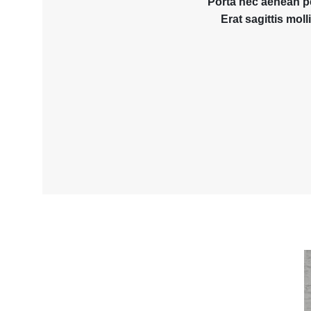
Porta nec aenean p
Erat sagittis mol