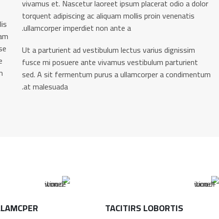
vivamus et. Nascetur laoreet ipsum placerat odio a dolor
torquent adipiscing ac aliquam mollis proin venenatis
lis
ullamcorper imperdiet non ante a.
iam
se
Ut a parturient ad vestibulum lectus varius dignissim
e
fusce mi posuere ante vivamus vestibulum parturient
m
sed. A sit fermentum purus a ullamcorper a condimentum
at malesuada.
LLAMCPER
TACITIRS LOBORTIS