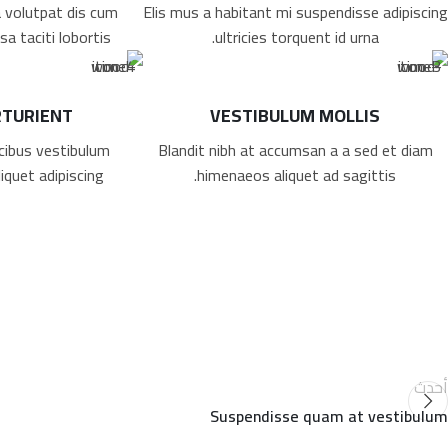
a volutpat dis cum
Elis mus a habitant mi suspendisse adipiscing
sa taciti lobortis.
ultricies torquent id urna.
RTURIENT
VESTIBULUM MOLLIS
cibus vestibulum
Blandit nibh at accumsan a a sed et diam
quet adipiscing.
himenaeos aliquet ad sagittis.
أحدث
Suspendisse quam at vestibulum