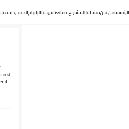
لرئيسية
من نحن
منتجاتنا
المشاريع
مصانعنا
فروعنا
الإلهام
الدعم والخدما
r
uismod
erat
P