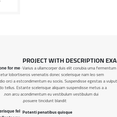
P
PROJECT WITH DESCRIPTION EX
Varius a ullamcorper duis elit conubia urna fermentum 
ne for me?
etur lobortis
eros venenatis donec scelerisque nam leo sem
io orci a est
condimentum eu sociis. Suspendisse egestas a vulpu
o tellus. Est
ante scelerisque aliquam suspendisse metus a a
non arcu a.
condimentum eu vestibulum vestibulum dui
posuere tincidunt blandit.
Potenti penatibus quisque
erisque fel