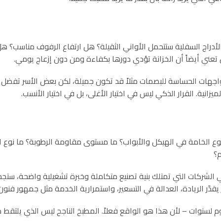
دراج السفلية ستتحمل الأواني الثقيلة؟ هل ارتفاع الرفوف مناسب؟ هل 
 تعني أيضاً أن الخزانة تؤدي دورها بكفاءة ومن دون إزعاج يومي.
الواجهات الحساسة للبصمات مثلاً قد تكون جميلة، لكن بعض الأسر تفضل
زانية. القرار الذكي ليس في اختيار الأغلى، بل في اختيار الأنسب.
نوع الخامة في الهيكل والأبواب؟ ما مستوى مقاومة الرطوبة؟ ما نوع 
م؟
ي الشركات التي تمتلك بنية تصنيع متكاملة وخبرة تشغيلية واضحة، ستج
دّر الريادة، العدالة في التسعير، واستمرارية الخدمة مثل جمهور فنون
 لسنوات – لأن هذا هو الواقع فعلاً. المطبخ الناجح ليس الذي يلتقط صور