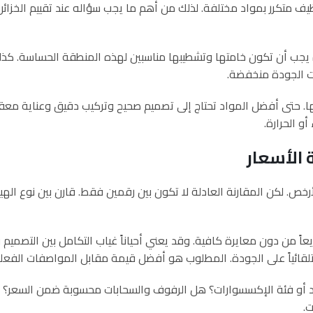
 وتنظيف متكرر بمواد مختلفة. لذلك من أهم ما يجب سؤاله عند تقييم ال
دة يجب أن تكون خامتها وتشطيبها مناسبين لهذه المنطقة الحساسة. كذل
نت الجودة منخفضة.
امها. حتى أفضل المواد تحتاج إلى تصميم صحيح وتركيب دقيق وعناية معق
و الحرارة.
الأسعار
لح الأرخص. لكن المقارنة العادلة لا تكون بين رقمين فقط. قارن بين نوع
ً من دون معايرة كافية. وقد يعني أحياناً غياب التكامل بين التصميم و
اً تلقائياً على الجودة. المطلوب هو أفضل قيمة مقابل المواصفات الفعلي
 ما بلد أو فئة الإكسسوارات؟ هل الرفوف والسحابات محسوبة ضمن السع
ت.