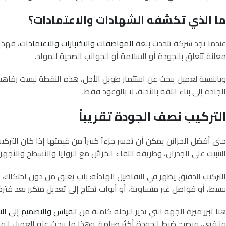
ما الذي تكشفه الشهادات والاعتمادات؟
عندما تجد شركة تتحدث بلغة
المواصفات والاختبارات والاعتمادات
، فهذا
معلنة تتعلق بالجودة أو السلامة أو الجوانب الصحية للمواد.
وبالنسبة لعميل يبحث عن استثمار طويل الأجل، هذه النقطة ليست رفاه
الجادة إلى بناء الثقة بالأدلة، لا بالوعود فقط.
التركيب نصف الجودة تقريباً
حتى أفضل الخزائن يمكن أن تخسر جزءاً كبيراً من قيمتها إذا كان التر
التثبيت على الجدران، وطريقة التقاء الخزائن مع الزوايا والأسطح والأجهز
التركيب الدقيق يظهر في التفاصيل الهادئة: باب يغلق من دون احتكاك
بسيط، أو فواصل غير متساوية، أو أبواب تحتاج إلى تعديل متكرر بعد فتر
هنا تبرز ميزة الجهة التي تدير الرحلة كاملة
من القياس والتصميم إلى الت
والفني، ويصبح ضبط الجودة أكثر صرامة. وهذا ما يبحث عنه العميل الواعي 