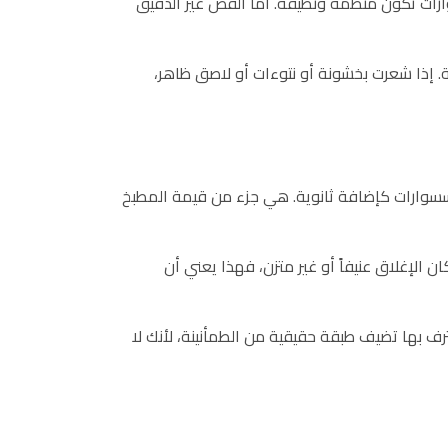
وارات تكون منظمة ونظيفة. أما القص غير الدقيق
ة. إذا شعرت بخشونة أو نتوءات أو لاصق ظاهر،
إكسسوارات كإضافة ثانوية. هي جزء من قيمة المطبخ
الإغلاق عنيفاً أو غير متزن، فهذا يعني أن
رف بها تضيف طبقة حقيقية من الطمأنينة، لأنك لا