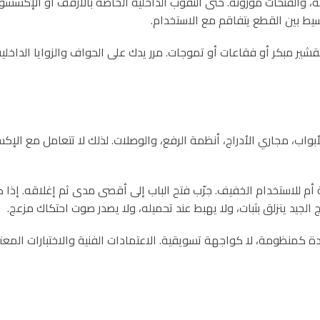
ة، والفتحات موزونة. حتى الثقوب الداخلية الخاصة بالأرفف أو الإكسس
ط بين القطع يتفاقم مع الاستخدام.
قشير مبكر أو فقاعات أو تموجات. مرر يدك على الحواف والزوايا الداخلي
أبواب، مجاري الأدراج، أنظمة الرفع، والوصلات. لذلك لا تتعامل مع ال
لاستخدام الخفيف. جرّب فتح الباب إلى أقصى مدى ثم إغلاقه. إذا كان 
لجيد ينزلق بثبات، ولا يهبط عند تحميله، ولا يصدر صوت احتكاك مزعج.
 كمنظومة، لا كواجهة تسويقية. الاعتمادات الفنية والاختبارات المعت