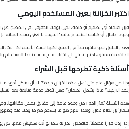
اختبر الخزانة بعين المستخدم اليومي
قبل اعتماد أي تصميم أو خامة، تخيل يومك الحقيقي في المطبخ. هل الأ
وجود أطفال أو كثافة استخدام عالية؟ الجودة لا تعني فقط المتانة، بل
بعض الحلول تبدو فاخرة جداً في الصور، لكنها ليست الأنسب لكل بيت. 
المتقدمة ممتازة، لكنها تحتاج إلى اختيار صحيح بحسب نمط الاستخدام والمي
أسئلة ذكية تطرحها قبل الشراء
بدلاً من سؤال عام مثل “هل هذه الخزائن جيدة؟” اسأل بشكل أدق: ما 
ينفذ التركيب؟ ماذا يشمل الضمان؟ وهل تتوفر خدمة متابعة بعد التسلي
هذه الأسئلة تغيّر الحوار من وعود عامة إلى حقائق يمكن مقارنتها. وف
شعاراً بل نظام عمل. وهذا النهج هو ما ينسجم مع ما يبحث عنه جمهور يق
إذا أردت قراراً مطمئناً، فافحص الخزانة كما لو أنك ستعيش معها كل يوم