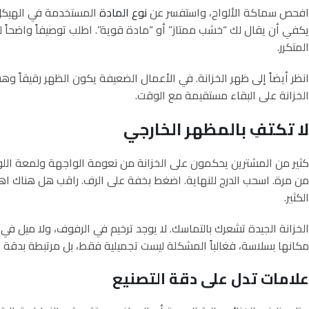
افحص سماكة الألواح، واستفسر عن
نوع المادة
المستخدمة في الهيكل 
يكفي أن يقال لك “خشب ممتاز” أو “مادة قوية”. اطلب توصيفاً واضحاً لل
المتكرر.
انظر أيضاً إلى ظهر الخزانة. في الأعمال الضعيفة يكون الظهر رقيقاً وهش
الخزانة على البقاء مستقيمة مع الوقت.
لا تكتفِ بالمظهر الخارجي
كثير من المشترين يحكمون على الخزانة من نعومة الواجهة ولمعة اللو
من مرة. اسحب الدرج للنهاية. اضغط بخفة على الرف. راقب هل هناك ا
الكثير.
الخزانة الجيدة تشعرك بالتماسك. لا يوجد ترخيم في الرفوف، ولا ميل في ا
مكانها بسلاسة، فغالباً المشكلة ليست تجميلية فقط، بل مرتبطة بدقة الت
علامات تدل على دقة التصنيع