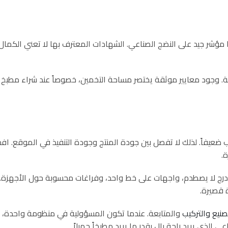
 مؤشر جيد على النضج الصناعي. الشهادات المعترف بها لا تعني الكمال ا
ية. وجود معايير موثقة يختصر مساحة التخمين، خصوصاً عند شراء مطبخ
كيب ضعيفاً. لذلك لا تفصل بين جودة المنتج وجودة التنفيذ في الموقع.
ة.
، درج لا يصطدم، واجهات على خط واحد، وفراغات محسوبة حول الأجهزة.
ة قصيرة.
صنيع والتركيب
والمتابعة. عندما تكون المسؤولية في منظومة واحدة، ت
الذي يريد راحة بال بقدر ما يريد مطبخاً جميلاً.