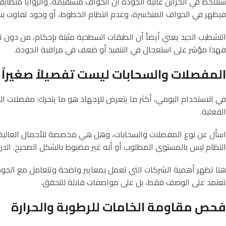
ستلاحظ في الخزائن عالية الجودة أن الحواف مستقيمة، والزوايا متطابق
فيظهر في الحواف المتكسرة، وعدم انتظام الخطوط، أو وجود تفاوت بسي
التشطيب الجيد يعني أيضاً أن الطبقات السطحية مثبتة بإحكام، من دون ت
فهذا مؤشر على استعجال في التنفيذ أو ضعف في مراقبة الجودة.
المفصلات والسحابات ليست تفصيلاً صغيراً
في الاستخدام اليومي، أكثر ما يتعرض للإجهاد هو ما يتحرك: مفصلات ال
الفعلية.
اسأل عن نوع المفصلات والسحابات، وهل هي مخصصة للأحمال العالية أم ل
النظام ليس بالمستوى المطلوب أو أنه غير مضبوط بالشكل الصحيح. الدرج ا
هنا تظهر أهمية الشركات التي تعمل بمعايير واضحة وتتعامل مع الجودة
تعتمد على الوصف فقط، بل على مواصفات قابلة للتحقق.
فحص مقاومة الخامات للرطوبة والحرارة