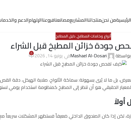
لرئيسية
من نحن
منتجاتنا
المشاريع
مصانعنا
فروعنا
الإلهام
الدعم والخدما
أنواع وخامات المطابخ
,
دليل المطابخ
ص جودة خزائن المطبخ قبل الشراء
0
بواسطة
Mashael Al-Dosari
في يونيو 14, 2026
ض، بل ما لا يُرى بسهولة: سماكة الألواح، صلابة الهيكل، دقة القص،
المعيار الحقيقي هو أن تنظر إلى المطبخ كمنظومة استخدام يومي لسنو
ولاً
كن إذا كان الصندوق الداخلي ضعيفاً فستظهر المشكلات سريعاً مع الفت