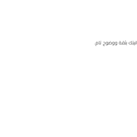
نيتك بثقة ووضوح تام.