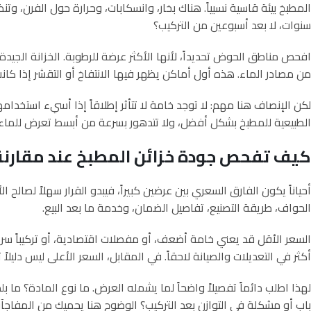
المطبخ بيئة قاسية نسبياً. هناك بخار، وانسكابات، وحرارة حول الفرن،
سنوات، لا بعد أسبوعين من التركيب؟
افحص مناطق الحوض تحديداً، لأنها الأكثر عرضة للرطوبة. الخزانة الجي
من مصادر الماء. هذه أول أماكن يظهر فيها الانتفاخ أو التقشر إذا كا
لكن الإنصاف هنا مهم: لا توجد خامة لا تتأثر إطلاقاً إذا أسيء استخد
الطبيعية للمطبخ بشكل أفضل، ولا تتدهور بسرعة من أبسط تعرض للماء أ
كيف تفحص جودة خزائن المطبخ عند مقارنة 
أحياناً يكون الفارق السعري بين عرضين كبيراً، فيبدو القرار سهلاً لصا
الحواف، طريقة التصنيع، تفاصيل الضمان، وخدمة ما بعد البيع.
السعر الأقل قد يعني خامة أضعف، أو مفصلات اقتصادية، أو تركيباً سريعا
أكثر في التعديلات والصيانة لاحقاً. في المقابل، السعر الأعلى ليس دليل
لهذا اطلب دائماً تفصيلاً واضحاً لما يشمله العرض. ما نوع المادة؟
باب أو مشكلة في التوازن بعد التركيب؟ الوضوح هنا يحميك من المفاجآ