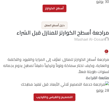
30
يوليو
أسطح الكوارتز
,
دليل أسطح العمل
مراجعة أسطح الكوارتز للمنازل قبل الشراء
Mashael Al-Dosari
0
مراجعة أسطح الكوارتز للمنازل: تعرّف إلى المزايا والقيود والتكلفة
والعناية، وكيف تختار سماكة ولوناً وتركيباً دقيقاً لمطبخ يدوم بجماله
لسنوات طويلة فعلاً.
متابعة القراءة
28
يوليو
التصميم والقياس والتركيب
,