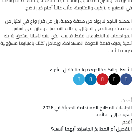
مشروعك، ويشرح لك بصدق، ويقدم عرضاً منطقياً، ويملك نظاماً واضحاً
في التصنيع والتركيب والمتابعة، فأنت غالباً أمام خيار ناضج.
المطبخ الناجح لا يولد من صدفة جميلة، بل من قرار واعٍ في اختيار من
ينفذه. خذ وقتك في السؤال، واطلب التفاصيل، وقارن على أساس
المواصفات لا الانطباعات فقط. فالبيت الذي نبنيه لأهلنا يستحق شريك
تنفيذ يعرف قيمة الجودة المستدامة، ويعامل ثقتك باعتبارها مسؤولية
طويلة الأمد.
الأسعار والتكلفة
الجودة والمتانة
قبل الشراء
أحدث
اتجاهات المطابخ المستدامة الحديثة في 2026
العودة إلى القائمة
أقدم
التفصيل أم المطابخ الجاهزة: أيهما أنسب؟