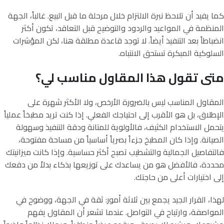
كما يفيد أن تلاحظ نبرة الالتزام خلال مرحلة ما قبل البيع. غالباً، الجهة
المنظمة في المواعيد والردود والتوضيح قبل التعاقد، تكون أكثر
انضباطاً بعد التنفيذ أيضاً. لا توجد قاعدة مطلقة هنا، لكن المؤشرات
السلوكية المبكرة تستحق الانتباه.
متى تقول هذا المقاول مناسب لي؟
المقاول المناسب ليس بالضرورة الأرخص، ولا الأكثر شهرة على
الإطلاق، بل هو الأقرب إلى احتياجك الفعلي. إذا كنت تريد مطبخاً عملياً
يتحمل الاستخدام الكثيف، فالأولوية للمتانة ودقة التنفيذ وسهولة
الصيانة. وإذا كان المطبخ جزءاً بصرياً أساسياً من مساحة مفتوحة،
فالتفاصيل الجمالية والتشطيب تصبح أكثر حساسية. وإذا كانت ميزانيتك
محددة، فالأفضل هو من يساعدك على توزيعها بذكاء بدلاً من دفعك
إلى اختيارات أعلى من حاجتك.
لهذا، القرار الجيد يجمع بين ثلاثة أمور: ثقة في الجهة، ووضوح في
المواصفة، وارتياح في التواصل. عندما تشعر أن المقاول يفهم