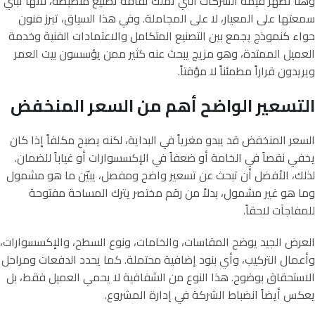
وهنا تظهر قيمة الشركات التي تملك ثقافة تصنيع منضبطة، لأنها تبني
سمعتها على المعيار، لا على المجاملة. وفي هذا السياق، تبرز فنون
حواء كنموذج يجمع بين التصنيع المتكامل والاعتمادات الفنية وخدمة
العميل الممتدة، وهو مزيج يبحث عنه كثير ممن يؤسسون بيت العمر
ويريدون قراراً مطمئناً لا مؤقتاً.
التسعير الواضح أهم من السعر المنخفض
السعر المنخفض قد يبدو مغرياً في البداية، لكنه يصبح مكلفاً إذا كان
يخفي نقصاً في الخامة أو ضعفاً في الإكسسوارات أو غياباً للضمان.
لذلك، الأفضل أن تبحث عن تسعير واضح ومفصل، يبيّن ما هو مشمول
وما هو غير مشمول، بدلاً من رقم مختصر يترك المساحة مفتوحة
للمفاجآت لاحقاً.
العرض الجيد يوضح المقاسات، والخامات، ونوع السطح، والإكسسوارات،
وأعمال التركيب، وأي بنود إضافية محتملة. كما يحدد الدفعات ومراحل
الاستحقاق بوضوح. هذا النوع من الشفافية لا يحمي العميل فقط، بل
يعكس أيضاً انضباط الشركة في إدارة المشروع.