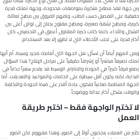
الخبرة هنا لا تعني عدد السنوات فقط، بل تعني نوع الخبرة. هناك فرق
بين جهة تنفذ مطابخ متكررة بمواصفات محدودة، وجهة تمتلك قدرة
حقيقية على التفصيل حسب الطلب، وتفهم الفروق بين مطبخ لعائلة
كبيرة، ومطبخ لشقة صغيرة، ومطبخ مفتوح يحتاج إلى توازن أعلى بين
الشكل والأداء. كلما كانت خبرة المقاول أعمق في التخصيص، كان
أكثر قدرة على تجنب الأخطاء التي لا تظهر إلا بعد الاستخدام.
ومن المهم أيضاً أن تسأل: هل الجهة التي أمامك مجرد وسيط، أم أنها
تملك تصنيعاً مباشراً أو إشرافاً حقيقياً على مراحل الإنتاج؟ هذا السؤال
يصنع فرقاً كبيراً في الجودة والالتزام. الوسيط قد يقدم سعراً جذاباً في
البداية، لكنه يكون أقل سيطرة على الخامات والمواعيد والتعديلات. أما
الجهة المنظمة صناعياً فتكون عادة أقدر على ضبط الجودة والتكلفة
والوقت بشكل أكثر عدالة ووضوحاً.
لا تختبر الواجهة فقط – اختبر طريقة
العمل
كثير من العملاء ينجذبون أولاً إلى الصور، وهذا مفهوم. لكن الصور