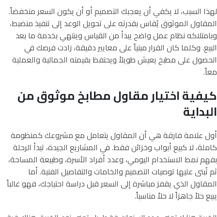
لهذا السبب، لا يكفي أن يعجبك التصميم أو أن يكون السعر منخفضاً.
المقاول الموثوق يُقاس بقدرته على تحويل الوعد إلى تنفيذ منضبط،
وبامتلاكه نظام عمل واضح يبدأ من القياس وينتهي بخدمة ما بعد
البيع. وكلما كان القرار مبنياً على معايير دقيقة، زادت فرصك في
الحصول على مطبخ يعيش طويلاً ويحتفظ بقيمته الجمالية والعملية
معاً.
كيفية اختيار مقاول مطابخ موثوق من
البداية
أول علامة فارقة هي أن المقاول يتعامل مع مشروعك كمنظومة
كاملة، لا كبيع أبواب وخزائن فقط. في المشاريع الجيدة، تبدأ الرحلة
بفهم نمط الاستخدام اليومي، وعدد أفراد الأسرة، وطبيعة المساحة،
ثم تُبنى عليها توصيات التصميم والخامات والتفاصيل الفنية. أما
المقاول الذي يقفز مباشرة إلى السعر قبل دراسة احتياجك، فهو غالباً
يبيع حلاً جاهزاً لا حلاً مناسباً.