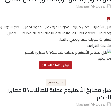
Mashael Al-Dosari
0
هل الكوارتز يتحمل حرارة القدور؟ تعرف على حدود تحمل سطح الكوارتز،
ومخاطر الصدمة الحرارية، والطريقة الآمنة لحماية مطبخك الجميل
لسنوات طويلة بثقة ووعي دائما.
متابعة القراءة
24
يوليو
أنواع وخامات المطابخ
,
دليل المطابخ
هل مطابخ الألمنيوم عملية للعائلات؟ 8 معايير
للحكم
Mashael Al-Dosari