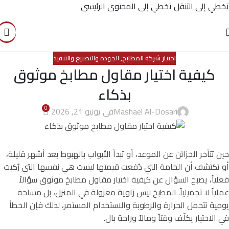
تخطي إلى التنقل
تخطي إلى المحتوى الرئيسي
اختيار شركة المطابخ
,
الجودة والتصنيع والتنفيذ
كيفية اختيار مقاول مطابخ موثوق
بذكاء
0
Mashael Al-Dosari
في يونيو 21, 2026
حين تتأخر الخزائن عن الموعد، أو تبدأ الأبواب بالهبوط بعد أشهر قليلة،
أو تكتشف أن الخامة التي دُفعت قيمتها ليست هي نفسها التي رُكبت
فعلياً، يصبح السؤال عن كيفية اختيار مقاول مطابخ موثوق سؤالاً
عملياً لا تجميلياً. المطبخ ليس زاوية معزولة في المنزل، بل مساحة
يومية تتحمل الحرارة والرطوبة والاستخدام المستمر، لذلك فإن الخطأ
في الاختيار يكلّف وقتاً ومالاً وراحة بال.