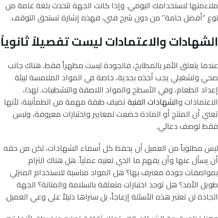
ملاءمتها لاستخدامك اليومي. وإذا كانت الجهة تتحدث بلغة عامة من
نوع “أفضل خامة” من دون شرح فني، فهذه إشارة تستحق التوقف.
الشهادات والاعتمادات ليست تفصيلاً ثانوياً
عندما يتعلق الأمر بالمطابخ، فالجودة ليست مظهراً فقط. هناك جانب
صحي وتشغيلي يجب أخذه بجدية، خاصة في المواد الملامسة لبيئة
إعداد الطعام، وفي الأسطح والمواد اللاصقة والتشطيبات. لهذا،
الاعتمادات و
الشهادات الفنية
تضيف طبقة مهمة من الطمأنينة، لأنها
تعني أن المنتج أو المادة خضعت لمعايير واختبارات معروفة، وليس
فقط لوصف دعائي.
ليس مطلوباً من العميل أن يحفظ كل أسماء الشهادات، لكن من حقه
أن يسأل عنها وأن يفهم ما الذي تعنيه عملياً. هل هناك التزام
بمواصفات جودة معترف بها؟ هل المواد مناسبة للاستخدام المنزلي
طويل الأمد؟ هل توجد اختبارات متعلقة بالسلامة والمتانة؟ الجهة
الجادة لن تعتبر هذه الأسئلة إزعاجاً، بل ستراها دليلاً على وعي العميل.