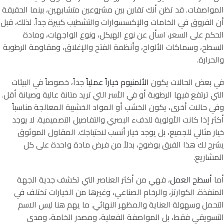
المواصفات. قد تظن أنك تقارن بين مشروعين متشابهين، بينما الحقيقة
أن الفروق في الخامات والإكسسوارات والتشطيب كبيرة جداً. لذلك، قبل
الحكم على السعر، اسأل عن نوع الهيكل، ونوع الواجهات، ومادة
السطح، وسماكات الألواح، وأنظمة الفتح والإغلاق، ومقاومة الرطوبة
والحرارة.
في بعض الحالات يكون
الألمنيوم خياراً عملياً
جداً، خصوصاً في البيئات
التي ترتفع فيها الرطوبة أو في الأسر التي تريد متانة عالية وصيانة أقل.
وفي حالات أخرى، يكون الخشب أو المواد الخشبية المعالجة مناسباً
أكثر إذا كانت الأولوية للدفء البصري والتفاصيل التصميمية. لا يوجد
خيار مثالي للجميع، بل يوجد خيار أنسب لاحتياجك. المقاول الموثوق
يشرح لك هذا الفرق بوضوح، بدلاً من فرض مادة واحدة على كل
المشاريع.
أما
أسطح العمل
، فهي من أكثر العناصر التي تكشف جدية الجهة
المنفذة. الكوارتز، والرخام الصناعي، وغيرها من الخيارات تختلف في
التحمل وسهولة العناية والمظهر النهائي. ما يهم هنا ليس الاسم
التسويقي فقط، بل المواصفة الفعلية، ومصدر الخامة، ومدى