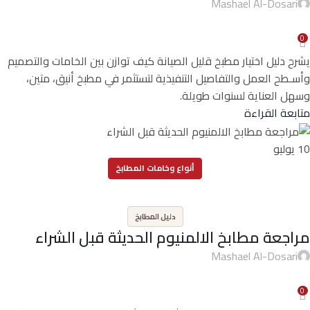
Mashael Al-Dosari
0
يشرح دليل اختيار مطبخ قليل الصيانة كيف توازن بين الخامات والتصميم
وأسـطح العمل والتفاصيل التنفيذية لتستثمر في مطبخ أنيق، متين،
وسهل العناية لسنوات طويلة.
متابعة القراءة
10
يوليو
أنواع وخامات المطابخ
,
دليل المطابخ
مراجعة مطابخ الالمنيوم الحديثة قبل الشراء
Mashael Al-Dosari
0