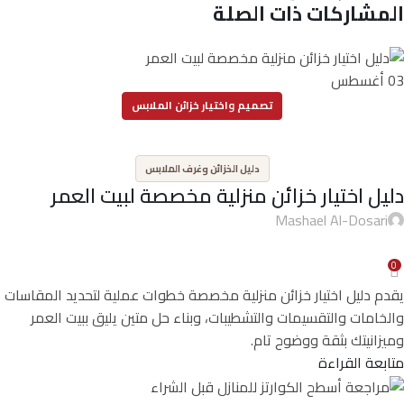
المشاركات ذات الصلة
03
أغسطس
تصميم واختيار خزائن الملابس
,
دليل الخزائن وغرف الملابس
دليل اختيار خزائن منزلية مخصصة لبيت العمر
Mashael Al-Dosari
0
يقدم دليل اختيار خزائن منزلية مخصصة خطوات عملية لتحديد المقاسات
والخامات والتقسيمات والتشطيبات، وبناء حل متين يليق ببيت العمر
وميزانيتك بثقة ووضوح تام.
متابعة القراءة