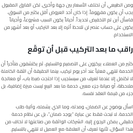
ومن الطبيعي أن تختلف الأسعار بين جهة وأخرى. لكن الفارق المقبول
يجب أن يكون مفهوماً. إذا كان أحد العروض أقل بكثير من السوق،
فاسأل أين تم التخفيض تحديداً. أحياناً يكون السبب مشروعاً، وأحياناً
يكون على حساب عنصر لن تلاحظ أثره إلا بعد التركيب أو بعد أشهر من
الاستخدام.
راقب ما بعد التركيب قبل أن توقّع
كثير من العملاء يركزون على التصميم والتسليم، ثم يكتشفون متأخراً أن
الخدمة تنتهي فعلياً عند آخر يوم تركيب. بينما الحقيقة أن الثقة الكاملة
لا تكتمل إلا عندما تعرف من سيستجيب إذا احتجت ضبط باب، أو معالجة
ملاحظة، أو صيانة جزء معين. خدمة ما بعد البيع ليست ميزة إضافية، بل
جزء من قيمة العقد نفسه.
اسأل بوضوح عن الضمان، ومدته، وما الذي يشمله، وآلية طلب
الخدمة. لا تبحث فقط عن عبارة “يوجد ضمان”، بل عن نظام خدمة
حقيقي يمكن الرجوع إليه. الشركات الواثقة من صناعتها لا تخاف من
هذا السؤال، لأنها تعرف أن العلاقة مع العميل لا تنتهي بالتسليم.