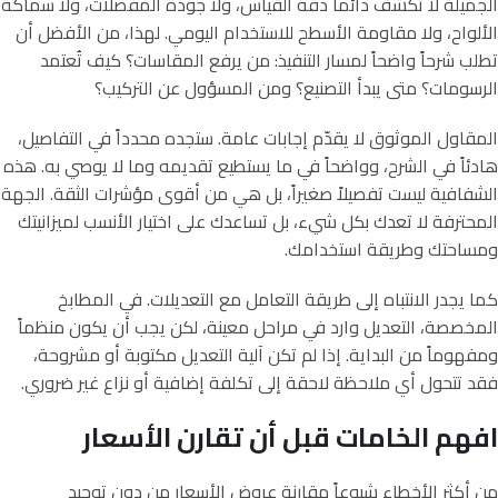
الجميلة لا تكشف دائماً دقة القياس، ولا جودة المفصلات، ولا سماكة
الألواح، ولا مقاومة الأسطح للاستخدام اليومي. لهذا، من الأفضل أن
تطلب شرحاً واضحاً لمسار التنفيذ: من يرفع المقاسات؟ كيف تُعتمد
الرسومات؟ متى يبدأ التصنيع؟ ومن المسؤول عن التركيب؟
المقاول الموثوق لا يقدّم إجابات عامة. ستجده محدداً في التفاصيل،
هادئاً في الشرح، وواضحاً في ما يستطيع تقديمه وما لا يوصي به. هذه
الشفافية ليست تفصيلاً صغيراً، بل هي من أقوى مؤشرات الثقة. الجهة
المحترفة لا تعدك بكل شيء، بل تساعدك على اختيار الأنسب لميزانيتك
ومساحتك وطريقة استخدامك.
كما يجدر الانتباه إلى طريقة التعامل مع التعديلات. في المطابخ
المخصصة، التعديل وارد في مراحل معينة، لكن يجب أن يكون منظماً
ومفهوماً من البداية. إذا لم تكن آلية التعديل مكتوبة أو مشروحة،
فقد تتحول أي ملاحظة لاحقة إلى تكلفة إضافية أو نزاع غير ضروري.
افهم الخامات قبل أن تقارن الأسعار
من أكثر الأخطاء شيوعاً مقارنة عروض الأسعار من دون توحيد