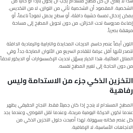
هذا لا يعني أن كل مطبخ مستدام يجب أن يكون بارداً أو خالياً من
الشخصية. المقصود أن الشخصية تأتي من التوازن، لا من التكديس.
يمكن إدخال لمسة خشبية دافئة، أو سطح يحمل تموجاً ناعماً، أو
إضاءة مدروسة تحت الخزائن، من دون تحويل المطبخ إلى مساحة
مرهقة بصرياً.
اللون أيضاً عنصر حاسم. الدرجات المحايدة والترابية والرمادية الدافئة
تتصدر لأنها أقل عرضة للتقادم السريع من الألوان الصارخة جداً. وفي
المنازل العائلية، هذا الخيار يسهّل تحديث الإكسسوارات أو الديكور لاحقاً
من دون الحاجة إلى تغيير المطبخ نفسه.
التخزين الذكي جزء من الاستدامة وليس
رفاهية
المطبخ المستدام لا ينجح إذا كان جميلاً فقط. النجاح الحقيقي يظهر
عندما تكون الحركة اليومية مريحة، وعندما تقل الفوضى، وعندما يجد
كل عنصر مكانه بسهولة. لهذا أصبحت حلول التخزين الذكي من
الاتجاهات الأساسية، لا الإضافية.