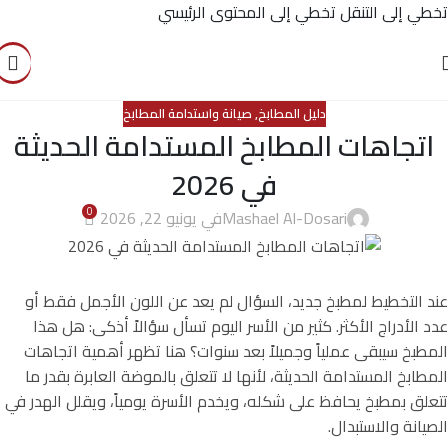
تخطي إلى التنقل
تخطي إلى المحتوى الرئيسي
دليل المطابخ
,
صيانة واستدامة المطابخ
اتجاهات المطابخ المستدامة الحديثة
في 2026
0
Mashael Al-Dosari
في يونيو 22, 2026
عند التخطيط لمطبخ جديد، السؤال لم يعد عن اللون الأجمل فقط أو
عدد الأدراج الأكثر. كثير من الأسر اليوم تسأل سؤالاً أذكى: هل هذا
المطبخ سيبقى عملياً وجميلاً بعد سنوات؟ هنا تظهر أهمية اتجاهات
المطابخ المستدامة الحديثة، لأنها لا تتعلق بالموضة العابرة بقدر ما
تتعلق بمطبخ يحافظ على شكله، ويخدم الأسرة يومياً، ويقلل الهدر في
الصيانة والاستبدال.