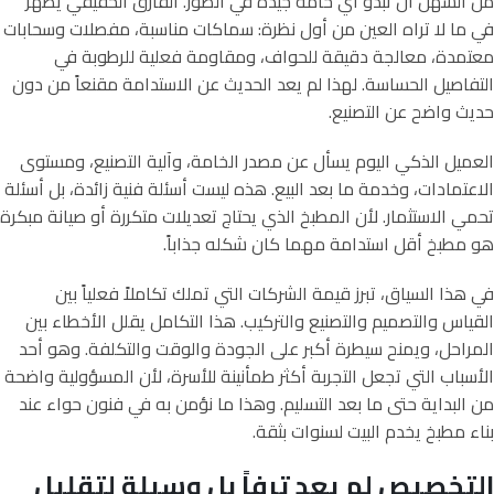
من السهل أن تبدو أي خامة جيدة في الصور. الفارق الحقيقي يظهر
في ما لا تراه العين من أول نظرة: سماكات مناسبة، مفصلات وسحابات
معتمدة، معالجة دقيقة للحواف، ومقاومة فعلية للرطوبة في
التفاصيل الحساسة. لهذا لم يعد الحديث عن الاستدامة مقنعاً من دون
حديث واضح عن التصنيع.
العميل الذكي اليوم يسأل عن مصدر الخامة، وآلية التصنيع، ومستوى
الاعتمادات، وخدمة ما بعد البيع. هذه ليست أسئلة فنية زائدة، بل أسئلة
تحمي الاستثمار. لأن المطبخ الذي يحتاج تعديلات متكررة أو صيانة مبكرة
هو مطبخ أقل استدامة مهما كان شكله جذاباً.
في هذا السياق، تبرز قيمة الشركات التي تملك تكاملاً فعلياً بين
القياس والتصميم والتصنيع والتركيب. هذا التكامل يقلل الأخطاء بين
المراحل، ويمنح سيطرة أكبر على الجودة والوقت والتكلفة. وهو أحد
الأسباب التي تجعل التجربة أكثر طمأنينة للأسرة، لأن المسؤولية واضحة
من البداية حتى ما بعد التسليم. وهذا ما نؤمن به في فنون حواء عند
بناء مطبخ يخدم البيت لسنوات بثقة.
التخصيص لم يعد ترفاً بل وسيلة لتقليل