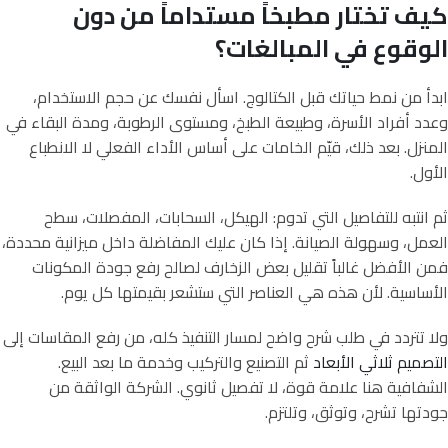
كيف تختار مطبخاً مستداماً من دون
الوقوع في المبالغات؟
ابدأ من نمط حياتك قبل الكتالوج. اسأل نفسك عن حجم الاستخدام،
وعدد أفراد الأسرة، وطبيعة الطبخ، ومستوى الرطوبة، ومدة البقاء في
المنزل. بعد ذلك، قيّم الخامات على أساس الأداء الفعلي لا الانطباع
الأول.
ثم انتبه للتفاصيل التي تدوم: الهيكل، السحابات، المفصلات، سطح
العمل، وسهولة الصيانة. إذا كان عليك المفاضلة داخل ميزانية محددة،
فمن الأفضل غالباً تقليل بعض الزخارف لصالح رفع جودة المكونات
الأساسية. لأن هذه هي العناصر التي ستشعر بقيمتها كل يوم.
ولا تتردد في طلب شرح واضح لمسار التنفيذ كله، من رفع المقاسات إلى
التصميم ثلاثي الأبعاد
ثم التصنيع والتركيب وخدمة ما بعد البيع.
الشفافية هنا علامة قوة، لا تفصيل ثانوي. الشركة الواثقة من
جودتها تشرح، وتوثق، وتلتزم.