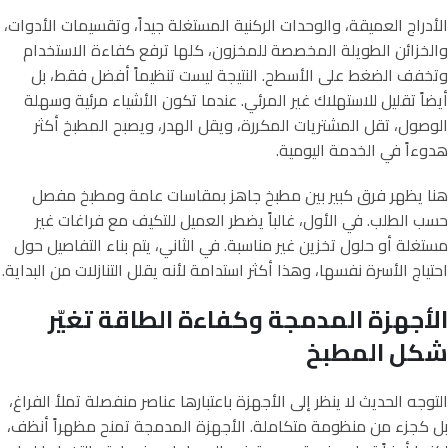
الأدراج العميقة، والوحدات الركنية المستغلة جيداً، وتقسيمات الأدوات،
والخزائن الطويلة المخصصة للمخزون، كلها ترفع كفاءة الاستخدام
وتخفف الضغط على الأسطح. النتيجة ليست تنظيماً أفضل فقط، بل
أيضاً تقليل للاستهلاك غير المرئي. عندما تكون الأشياء مرئية وسهلة
الوصول، تقل المشتريات المكررة، ويقل الهدر، ويصبح المطبخ أكثر
هدوءاً في الخدمة اليومية.
هنا يظهر فرق كبير بين مطبخ جاهز بمقاسات عامة ومطبخ مفصل
حسب الطلب. في الأول، غالباً يضطر العميل للتكيف مع فراغات غير
مستغلة أو حلول تخزين غير مناسبة. في الثاني، يتم بناء التفاصيل حول
احتياج الأسرة نفسها، وهذا أكثر استدامة لأنه يقلل التنازلات من البداية.
الأجهزة المدمجة وكفاءة الطاقة تغيّر
شكل المطبخ
التوجه الحديث لا ينظر إلى الأجهزة باعتبارها عناصر منفصلة تملأ الفراغ،
بل كجزء من منظومة متكاملة. الأجهزة المدمجة تمنح مظهراً أنظف،