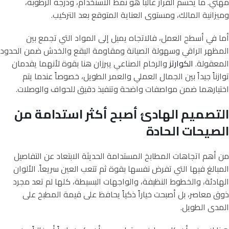
مهني. ما يحسم القرار غالباً هو نمط الاستخدام، ودرجة الرطوبة،
وميزانية المالك، ومستوى العناية المتوقع بعد التركيب.
أما في أسطح العمل، فالاتجاه يميل إلى المواد التي تجمع بين
المظهر الراقي وسهولة الصيانة ومقاومة البقع والخدش ضمن الحدود
المعقولة.
الكوارتز
والرخام الصناعي يبرزان هنا بقوة لأنهما يقدمان
توازناً جيداً بين الجمال العملي والعمر الطويل، خصوصاً عندما يتم
اختيارهما ضمن مواصفات واضحة وتنفيذ دقيق للحواف والوصلات.
التصميم الهادئ أصبح أكثر استدامة من
الصيحات الحادة
من أهم اتجاهات المطابخ المستدامة الحديثة الابتعاد عن التفاصيل
المبالغ فيها التي تفرض نفسها بقوة ثم تتعب العين سريعاً. الألوان
الهادئة، والخطوط النظيفة، والواجهات البسيطة، كلها لم تعد مجرد
ذوق معاصر، بل أصبحت خياراً ذكياً يحافظ على قيمة المطبخ على
المدى الطويل.