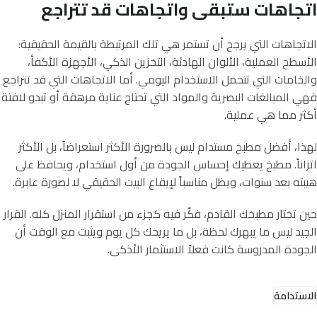
اتجاهات ستبقى واتجاهات قد تتراجع
الاتجاهات التي يرجح أن تستمر هي تلك المرتبطة بالقيمة الحقيقية:
الأسطح العملية، الألوان الهادئة، التخزين الذكي، الأجهزة الأكفأ،
والخامات التي تتحمل الاستخدام اليومي. أما الاتجاهات التي قد تتراجع
فهي المبالغات البصرية والمواد التي تحتاج عناية مرهقة أو تبدو لافتة
أكثر مما هي عملية.
لهذا، أفضل مطبخ مستدام ليس بالضرورة الأكثر استعراضاً، بل الأكثر
اتزاناً. مطبخ يعطيك إحساس الجودة من أول استخدام، ويحافظ على
هيبته بعد سنوات، ويظل مناسباً لإيقاع البيت الحقيقي لا لصورة عابرة.
حين تختار مطبخك القادم، فكّر فيه كجزء من استقرار المنزل كله. القرار
الجيد ليس ما يبهرك لحظة، بل ما يريحك كل يوم ويثبت مع الوقت أن
الجودة المدروسة كانت فعلاً الاستثمار الأذكى.
الاستدامة