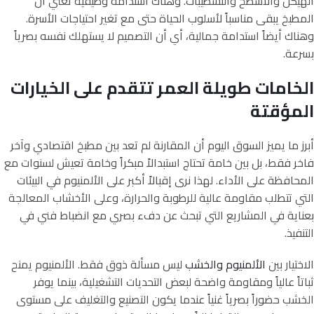
الهيكل والأسطح والتشطيبات. وهناك استدامة وظيفية تعني أن
المطبخ يبقى مناسباً لأسلوب الحياة حتى مع تغير احتياجات الأسرة.
وهناك أيضاً استدامة جمالية، أي أن التصميم لا يستهلك نفسه بصرياً
بسرعة.
الخامات طويلة العمر تتقدم على الخيارات
المؤقتة
أبرز ما يميز السوق اليوم أن المقارنة لم تعد بين مطبخ اقتصادي وآخر
فاخر فقط، بل بين خامة تحتاج استبدالاً مبكراً وخامة تعيش لسنوات مع
المحافظة على الأداء. لهذا نرى إقبالاً أكبر على الألمنيوم في البيئات
التي تتطلب مقاومة عالية للرطوبة والحرارة، وعلى الأخشاب المعالجة
بعناية في المشاريع التي تبحث عن دفء بصري مع انضباط فني في
التنفيذ.
الاختيار بين
الألمنيوم والخشب
ليس مسألة ذوق فقط. الألمنيوم يمنح
ثباتاً عالياً ومقاومة واضحة لبعض التحديات التشغيلية، بينما يوفر
الخشب حضوراً بصرياً غنياً عندما يكون التصنيع والتغليف على مستوى