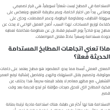
الاستدامة في المطبخ ليست شعاراً تسويقياً. هي قرار تصميمي
وصناعي يبدأ من اختيار الخامة، ويمر بطريقة التصنيع، وينعكس على
سهولة التنظيف، ومقاومة الرطوبة، وعمر المفصلات، وحتى على
كفاءة توزيع المساحات. لهذا السبب، أصبح العميل الواعي لا يبحث عن
مطبخ يبدو فاخراً يوم التسليم فقط، بل عن منظومة متكاملة تعطيه
جودة مستدامة وسعراً عادلاً مقابل المواصفات.
ماذا تعني اتجاهات المطابخ المستدامة
الحديثة فعلاً؟
المعنى العملي أبسط مما يبدو. المقصود هو مطبخ يعتمد على خامات
موثوقة، وتصميم يقلل الاستهلاك والهدر، وتفاصيل إنشائية ترفع العمر
التشغيلي، مع مظهر معاصر لا يفقد قيمته سريعاً. هذا يختلف عن
فكرة المطابخ التي تلاحق صيحات مؤقتة ثم تبدو قديمة بعد وقت
قصير.
الاستدامة هنا لها أكثر من طبقة. هناك استدامة مادية ترتبط بمتانة